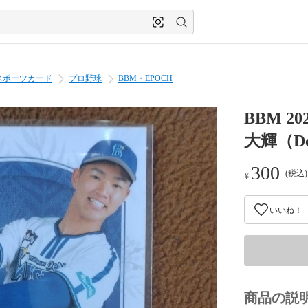
スポーツカード
プロ野球
BBM・EPOCH
BBM 2
⼤輝（D
300
(税込
¥
いいね！
商品の説