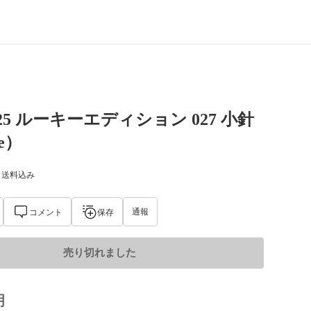
025 ルーキーエディション 027 ⼩針
e）
) 送料込み
通報
コメント
保存
売り切れました
明