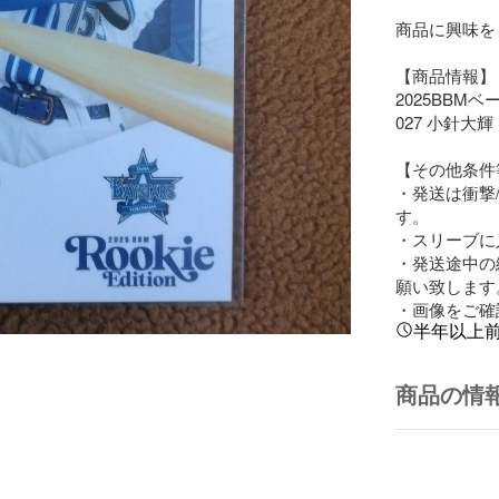
商品に興味を
【商品情報】

2025BBM
027 ⼩針⼤輝
【その他条件等
・発送は衝撃
す。

・スリーブに
・発送途中の
願い致します。
・画像をご確
半年以上
商品の情