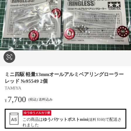
ミニ四駆 軽量13mmオールアルミベアリングローラー
レッド №95549 2個
TAMIYA
7,700
(税込) 送料込み
¥
ゆうゆうメルカリ便
この商品は
ゆうパケットポストmini
で配送さ
(送料 ¥160)
れました