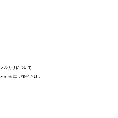
メルカリについて
会社概要（運営会社）
採用情報
プレスリリース
公式ブログ
プレスキット
メルカリUS
メルカリShops
m department（エムデパ）