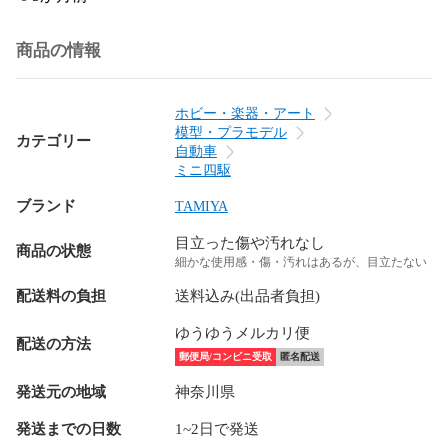
商品の情報
ホビー・楽器・アート
模型・プラモデル
カテゴリー
自動車
ミニ四駆
ブランド
TAMIYA
目立った傷や汚れなし
商品の状態
細かな使用感・傷・汚れはあるが、目立たない
配送料の負担
送料込み(出品者負担)
ゆうゆうメルカリ便
配送の方法
郵便局/コンビニ受取
匿名配送
発送元の地域
神奈川県
発送までの日数
1~2日で発送