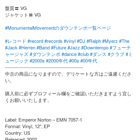
盤質〓 VG

ジャケット〓 VG

#MonumentalMovementのダウンテンポ一覧ページ
#レコード
#record
#records
#vinyl
#DJ
#Ralph
#Myerz
#The
#Jack
#Herren
#Band
#Future
#Jazz
#Downtempo
#フューチ
ャージャズ
#ダウンテンポ
#dance
#club
#ダンス
#クラブ
#ミ
ュージック
#2000s
#2000年代
#00s
#00年代
--------------------------------------------------

中古の商品になりますので、デリケートな方はご遠慮くださ
い。

購入前に必ずプロフィール欄をご確認いただきますよう宜し
くお願いいたします。

Label: Emperor Norton – EMN 7057-1

Format: Vinyl, 12", EP

Country: US

Released: 2002
