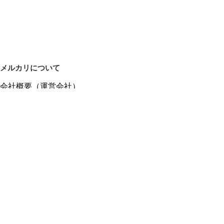
メルカリについて
会社概要（運営会社）
採用情報
プレスリリース
公式ブログ
プレスキット
メルカリUS
メルカリShops
m department（エムデパ）
ヘルプ
ヘルプセンター（ガイド・お問い合わせ）
メルカリShopsでショップを開設する
メルカリShops ショップ管理画面にログイン
メルカリShops出店者向けガイド