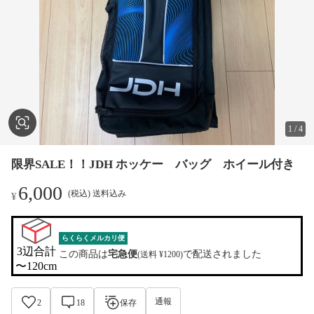
1
/
4
限界SALE！！JDH ホッケー バッグ ホイール付き
6,000
(税込) 送料込み
¥
らくらくメルカリ便
3辺合計

この商品は
宅急便
で配送されました
(送料 ¥1200)
〜120cm
通報
2
18
保存