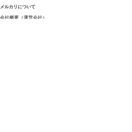
メルカリについて
会社概要（運営会社）
採用情報
プレスリリース
公式ブログ
プレスキット
メルカリUS
メルカリShops
m department（エムデパ）
ヘルプ
ヘルプセンター（ガイド・お問い合わせ）
メルカリShopsでショップを開設する
メルカリShops ショップ管理画面にログイン
メルカリShops出店者向けガイド
お問い合わせ一覧
フリーワードから商品をさがす
プライバシーと利用規約
メルカリ利用規約