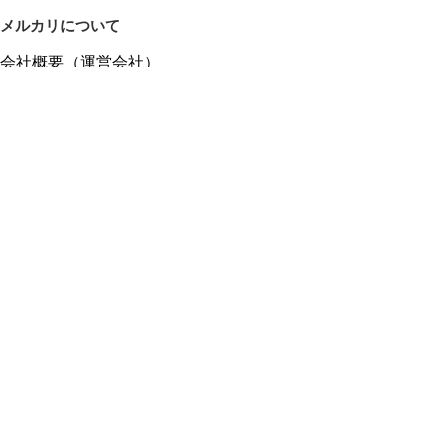
メルカリについて
会社概要（運営会社）
採用情報
プレスリリース
公式ブログ
プレスキット
メルカリUS
メルカリShops
m department（エムデパ）
ヘルプ
ヘルプセンター（ガイド・お問い合わせ）
メルカリShopsでショップを開設する
メルカリShops ショップ管理画面にログイン
メルカリShops出店者向けガイド
お問い合わせ一覧
フリーワードから商品をさがす
プライバシーと利用規約
メルカリ利用規約