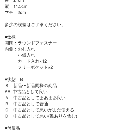
縦　11.5cm

マチ　2cm

多少の誤差はご了承ください。

◾️仕様

開閉：ラウンドファスナー

内側：お札入れ

　　　小銭入れ

　　　カード入れ×12

           フリーポケット×2

◾️状態　B

Ｓ　新品〜新品同様の商品

AA  中古品として良い

Ａ　中古品としてまあまあ良い

Ｂ　中古品として普通

Ｃ　中古品として悪いがまだ使える

Ｄ　中古品として悪い(難ありを含む)

◾️付属品
