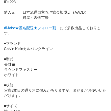
ID1228

購入元　　日本流通自主管理協会加盟店（AACD）

　　　　　質屋・古物市場

#Maho★匿名配送★フォロー割
　にて多数出品しておりま
す。

◾️ブランド

Calvin Kleinカルバンクライン

◾️型式

長財布

ラウンドファスナー

ホワイト

◾️状態

写真8枚目の通り角に傷みがありますが、まだまだお使いいた
だけます。

◾️サイズ

横　21cm
