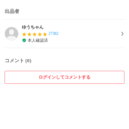
出品者
ゆうちゃん
27382
本人確認済
コメント (0)
ログインしてコメントする