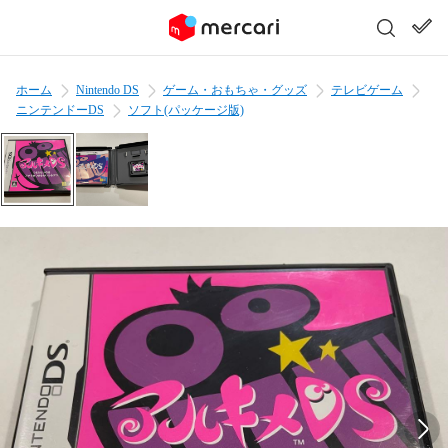
ホーム
Nintendo DS
ゲーム・おもちゃ・グッズ
テレビゲーム
ニンテンドーDS
ソフト(パッケージ版)