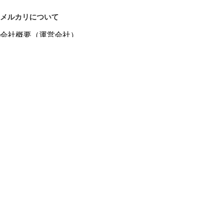
メルカリについて
会社概要（運営会社）
採用情報
プレスリリース
公式ブログ
プレスキット
メルカリUS
メルカリShops
m department（エムデパ）
ヘルプ
ヘルプセンター（ガイド・お問い合わせ）
メルカリShopsでショップを開設する
メルカリShops ショップ管理画面にログイン
メルカリShops出店者向けガイド
お問い合わせ一覧
フリーワードから商品をさがす
プライバシーと利用規約
メルカリ利用規約