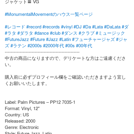
ジャケット〓 VG

#MonumentalMovementのハウス一覧ページ
#レコード
#record
#records
#vinyl
#DJ
#Da
#Lata
#DaLata
#ダ
#ラタ
#ダラタ
#dance
#club
#ダンス
#クラブ
#ミュージック
#FutureJazz
#Future
#Jazz
#Latin
#フューチャージャズ
#ジャ
ズ
#ラテン
#2000s
#2000年代
#00s
#00年代
--------------------------------------------------

中古の商品になりますので、デリケートな方はご遠慮くださ
い。

購入前に必ずプロフィール欄をご確認いただきますよう宜し
くお願いいたします。

Label: Palm Pictures – PP12 7035-1

Format: Vinyl, 12"

Country: US

Released: 2000

Genre: Electronic

Style: Future Jazz, Latin