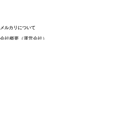
メルカリについて
会社概要（運営会社）
採用情報
プレスリリース
公式ブログ
プレスキット
メルカリUS
メルカリShops
m department（エムデパ）
ヘルプ
ヘルプセンター（ガイド・お問い合わせ）
メルカリShopsでショップを開設する
メルカリShops ショップ管理画面にログイン
メルカリShops出店者向けガイド
お問い合わせ一覧
フリーワードから商品をさがす