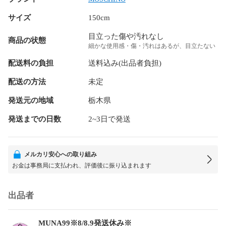
サイズ
150cm
目立った傷や汚れなし
商品の状態
細かな使用感・傷・汚れはあるが、目立たない
配送料の負担
送料込み(出品者負担)
配送の方法
未定
発送元の地域
栃木県
発送までの日数
2~3日で発送
メルカリ安心への取り組み
お金は事務局に支払われ、評価後に振り込まれます
出品者
MUNA99※8/8.9発送休み※