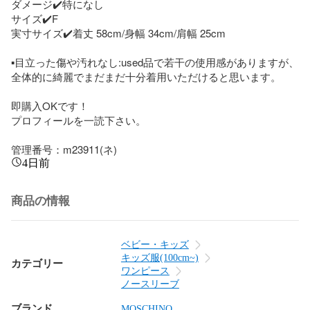
ダメージ✔️特になし

サイズ✔️F

実寸サイズ✔️着丈 58cm/身幅 34cm/肩幅 25cm

▪️目立った傷や汚れなし:used品で若干の使用感がありますが、
全体的に綺麗でまだまだ十分着用いただけると思います。

即購入OKです！

プロフィールを一読下さい。

管理番号：m23911(ネ)
4日前
商品の情報
ベビー・キッズ
キッズ服(100cm~)
カテゴリー
ワンピース
ノースリーブ
ブランド
MOSCHINO