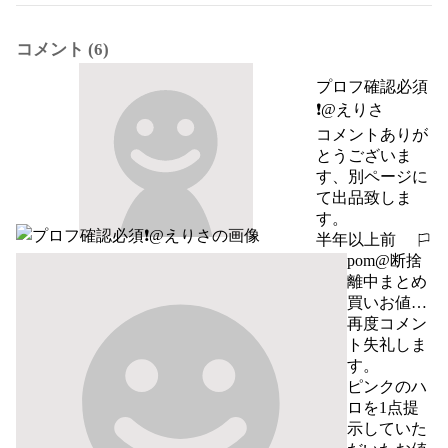
コメント (6)
プロフ確認必須
❗️@えりさ
コメントありが
とうございま
す、別ページに
て出品致しま
す。
半年以上前
報告する
pom@断捨
離中まとめ
買いお値引
対応
再度コメン
ト失礼しま
す。

ピンクのハ
ロを1点提
示していた