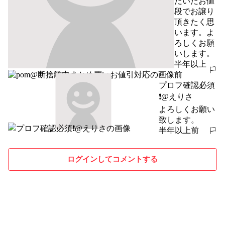
だいたお値
段でお譲り
頂きたく思
います。よ
ろしくお願
いします。
半年以上
報告する
前
プロフ確認必須
❗️@えりさ
よろしくお願い
致します。
半年以上前
報告する
ログインしてコメントする