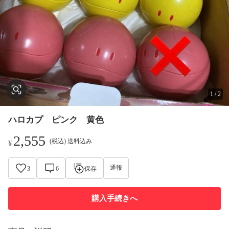
1
/
2
ハロカプ ピンク 黄色
2,555
(税込) 送料込み
¥
通報
3
6
保存
購入手続きへ