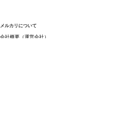
メルカリについて
会社概要（運営会社）
採用情報
プレスリリース
公式ブログ
プレスキット
メルカリUS
メルカリShops
m department（エムデパ）
ヘルプ
ヘルプセンター（ガイド・お問い合わせ）
メルカリShopsでショップを開設する
メルカリShops ショップ管理画面にログイン
メルカリShops出店者向けガイド
お問い合わせ一覧
フリーワードから商品をさがす