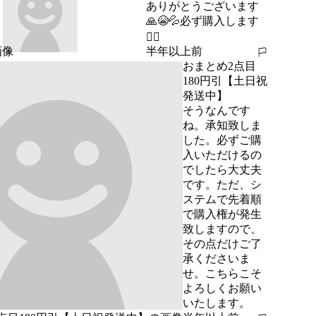
ありがとうございます
🙏😭💦必ず購入します
🙇‍♂️
半年以上前
報告する
おまとめ2点目
180円引【土日祝
発送中】
そうなんです
ね。承知致しま
した。必ずご購
入いただけるの
でしたら大丈夫
です。ただ、シ
ステムで先着順
で購入権が発生
致しますので、
その点だけご了
承くださいま
せ。こちらこそ
よろしくお願い
いたします。