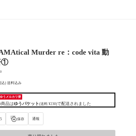
Atical Murder re：code vita 動
済①
a
税込) 送料込み
ゆうメルカリ便
の商品は
ゆうパケット
で配送されました
(送料 ¥230)
通報
5
保存