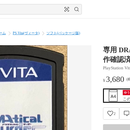
ーム
PS Vita(ヴィータ)
ソフト(パッケージ版)
専用 DRAM
作確認
PlayStation Vit
3,680
(
¥
ゆう
こ
2