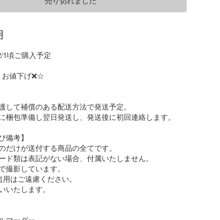
売り切れました
明
/1頃ご購入予定

お値下げ❌☆



護して補償のある配送方法で発送予定。

に梱包準備し翌日発送し、発送後に初回連絡します。

び備考】

のだけが送付する商品の全てです。

ード類は表記がない場合、付属いたしません。

で撮影しています。

盗用はご遠慮ください。

いいたします。

ルマーダー
