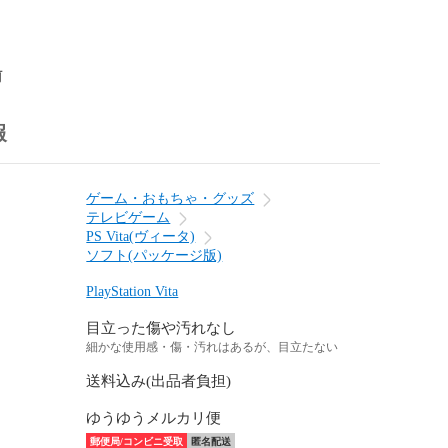
前
報
ゲーム・おもちゃ・グッズ
テレビゲーム
PS Vita(ヴィータ)
ソフト(パッケージ版)
PlayStation Vita
目立った傷や汚れなし
細かな使用感・傷・汚れはあるが、目立たない
送料込み(出品者負担)
ゆうゆうメルカリ便
郵便局/コンビニ受取
匿名配送