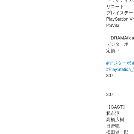
リコード

プレイステーシ
PlayStation Vit
PSVita

「DRAMAtical
デジターボ

定価: -

#デジターボ
#PlayStation_
307

307

【CAST】

私市淳

高橋広樹

日野聡

松田健一郎
