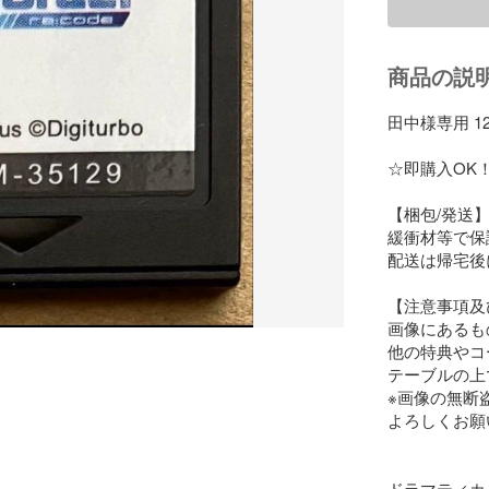
商品の説
田中様専用 12
☆即購入OK！
【梱包/発送】
緩衝材等で保
配送は帰宅後
【注意事項及
画像にあるも
他の特典やコ
テーブルの上
※画像の無断
よろしくお願
ドラマティカ