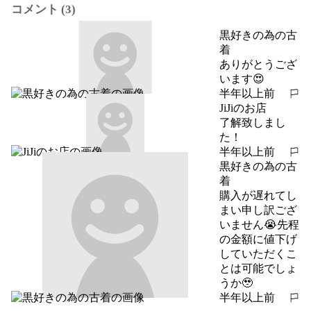
コメント (3)
黒好きの為の古
着
ありがとうござ
います😍
半年以上前
報告する
JiJiのお店
了解致しまし
た！
半年以上前
報告する
黒好きの為の古
着
購入が遅れてし
まい申し訳ござ
いません😭先程
の金額に値下げ
していただくこ
とは可能でしょ
うか🥹
半年以上前
報告する