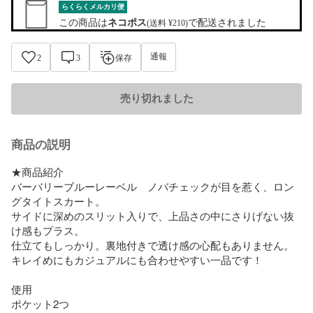
らくらくメルカリ便
この商品は
ネコポス
で配送されました
(送料 ¥210)
通報
2
3
保存
売り切れました
商品の説明
★商品紹介

バーバリーブルーレーベル　ノバチェックが目を惹く、ロン
グタイトスカート。

サイドに深めのスリット入りで、上品さの中にさりげない抜
け感もプラス。

仕立てもしっかり。裏地付きで透け感の心配もありません。

キレイめにもカジュアルにも合わせやすい一品です！

使用

ポケット2つ
