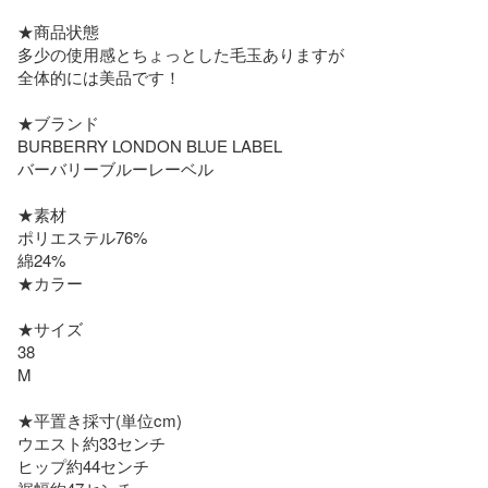
★商品状態

多少の使用感とちょっとした毛玉ありますが

全体的には美品です！

★ブランド

BURBERRY LONDON BLUE LABEL 

バーバリーブルーレーベル

★素材

ポリエステル76%

綿24%

★カラー

★サイズ

38

M

★平置き採寸(単位cm)

ウエスト約33センチ

ヒップ約44センチ
