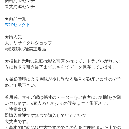
裾幅約47センチ

着丈約60センチ

#OZセレクト
★購入先

大手リサイクルショップ

※鑑定済の確実正規品

★梱包作業時に動画撮影と写真を撮って、トラブルが無いよ
うにお取り引き終了までこちらでデータ保存しています。

★撮影環境により色味が少し異なる場合が御座いますので予
めご了承下さい。

着用感、サイズ感は採寸のデーターをご参考にご判断をお願
い致します。※素人のため少々の誤差はご了承下さい。

・注意事項

即購入歓迎です無言で購入していただいて

大丈夫です。

・基本的に商品は中古ですのでこの点をご理解頂いた上での