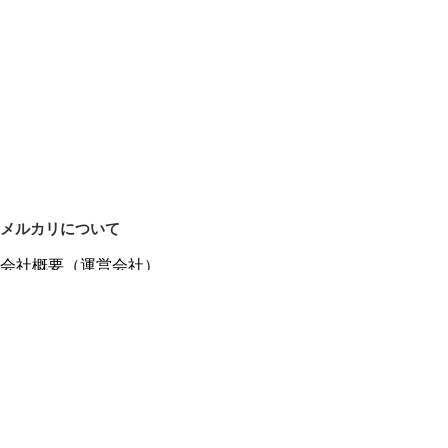
メルカリについて
会社概要（運営会社）
採用情報
プレスリリース
公式ブログ
プレスキット
メルカリUS
メルカリShops
m department（エムデパ）
ヘルプ