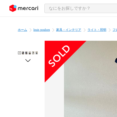
ンツにスキップ
ホーム
louis poulsen
家具・インテリア
ライト・照明
フ