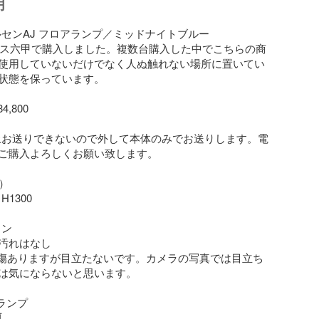
明
ルセンAJ フロアランプ／ミッドナイトブルー

クタス六甲で購入しました。複数台購入した中でこちらの商
使用していないだけでなく人ぬ触れない場所に置いてい
状態を保っています。

約上お送りできないので外して本体のみでお送りします。電
ご購入よろしくお願い致します。

）

H1300

ン

汚れはなし

干傷ありますが目立たないです。カメラの写真では目立ち
は気にならないと思います。

アランプ
前