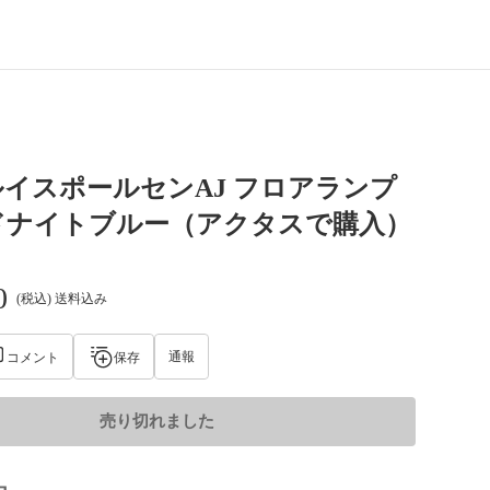
イスポールセンAJ フロアランプ
ドナイトブルー（アクタスで購入）
0
(税込) 送料込み
通報
コメント
保存
売り切れました