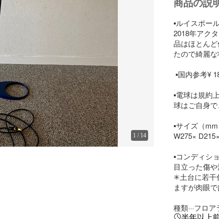
商品の説
▪️ルイスポー
2018年ア
品はほとんど
たので綺麗な
 ▪️国内参考¥ 184,800

▪️電球は規
球はご自身で
▪️サイズ（mm
W275× D215×
1
/
14
▪️コンディショ
目立った傷や
✳︎土台に若
ますが肉眼で
種類···フロ
半年以上