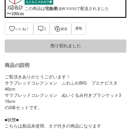
らくらくメルカリ便
3辺合計

この商品は
宅急便
で配送されました
(送料 ¥1050)
〜100cm
通報
いいね！
3
保存
売り切れました
商品の説明
ご覧頂きありがとうございます！

サラブレッドコレクション　ふわふわBIG　ブエナビスタ　
40cm

サラブレッドコレクション　ぬいぐるみ付きブランケット3  
15cm

の2体セットです。

■状態■

こちらは新品未使用、タグ付きの商品になります
