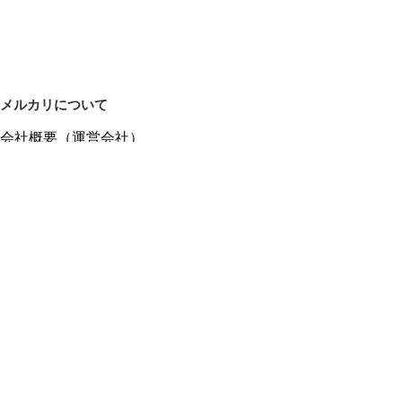
メルカリについて
会社概要（運営会社）
採用情報
プレスリリース
公式ブログ
プレスキット
メルカリUS
メルカリShops
m department（エムデパ）
ヘルプ
ヘルプセンター（ガイド・お問い合わせ）
メルカリShopsでショップを開設する
メルカリShops ショップ管理画面にログイン
メルカリShops出店者向けガイド
お問い合わせ一覧