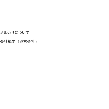
メルカリについて
会社概要（運営会社）
採用情報
プレスリリース
公式ブログ
プレスキット
メルカリUS
メルカリShops
m department（エムデパ）
ヘルプ
ヘルプセンター（ガイド・お問い合わせ）
メルカリShopsでショップを開設する
メルカリShops ショップ管理画面にログイン
メルカリShops出店者向けガイド