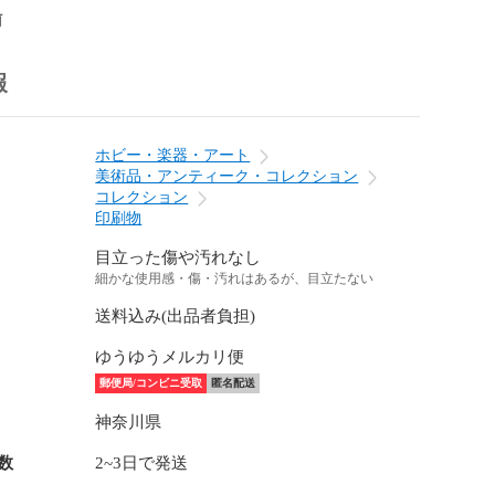
前
報
ホビー・楽器・アート
美術品・アンティーク・コレクション
コレクション
印刷物
目立った傷や汚れなし
細かな使用感・傷・汚れはあるが、目立たない
送料込み(出品者負担)
ゆうゆうメルカリ便
郵便局/コンビニ受取
匿名配送
神奈川県
数
2~3日で発送