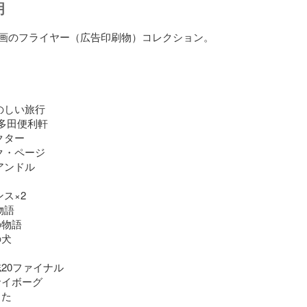
明
画のフライヤー（広告印刷物）コレクション。

のしい旅行

多田便利軒

クター

ク・ページ

アンドル

ス×2

語

物語

犬

20ファイナル

イボーグ

た
