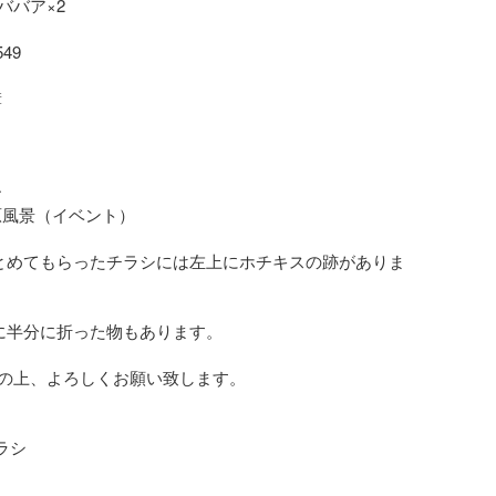
バア×2

9





原風景（イベント）

とめてもらったチラシには左上にホチキスの跡がありま
に半分に折った物もあります。

の上、よろしくお願い致します。

ラシ
