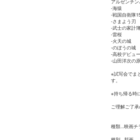
アルゼンチンバ
-海猿

-戦国自衛隊154
-さまよう刃

-武士の家計簿
-雷桜

-火天の城

-のぼうの城

-高校デビュー
-山田洋次の
※試写会でま
す。

※持ち帰る時
ご理解ご了承
種類...映画チ
種別...邦画