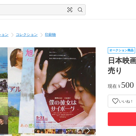
ション
コレクション
印刷物
オークション商品
日本映画
売り
500
現在
¥
いいね！