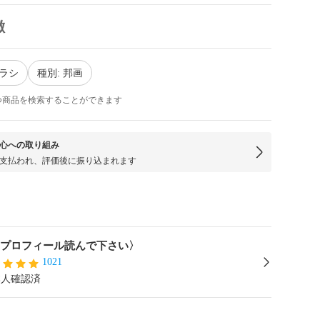
徴
チラシ
種別: 邦画
つ商品を検索することができます
心への取り組み
支払われ、評価後に振り込まれます
i〈プロフィール読んで下さい〉
1021
本人確認済