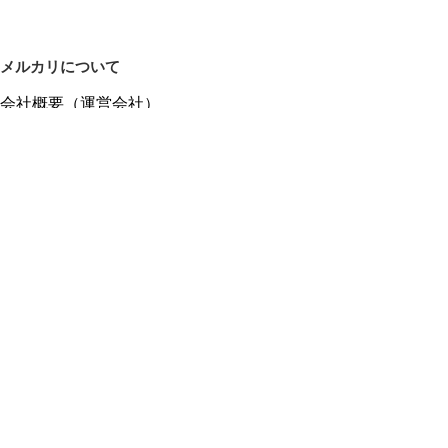
メルカリについて
会社概要（運営会社）
採用情報
プレスリリース
公式ブログ
プレスキット
メルカリUS
メルカリShops
m department（エムデパ）
ヘルプ
ヘルプセンター（ガイド・お問い合わせ）
メルカリShopsでショップを開設する
メルカリShops ショップ管理画面にログイン
メルカリShops出店者向けガイド
お問い合わせ一覧
フリーワードから商品をさがす
プライバシーと利用規約