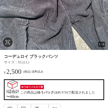
1
/
6
コーデュロイ ブラックパンツ
サイズ
 : 
XL(LL)
2,500
(税込) 送料込み
¥
ゆうゆうメルカリ便
3辺合計

この商品は
ゆうパック
で配送されました
(送料 ¥750)
〜60cm