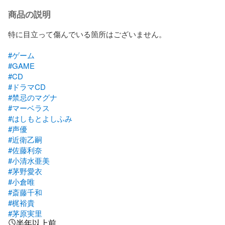
商品の説明
特に目立って傷んでいる箇所はございません。

#ゲーム
#GAME
#CD
#ドラマCD
#禁忌のマグナ
#マーベラス
#はしもとよしふみ
#声優
#近衛乙嗣
#佐藤利奈
#小清水亜美
#茅野愛衣
#小倉唯
#斎藤千和
#梶裕貴
#茅原実里
半年以上前