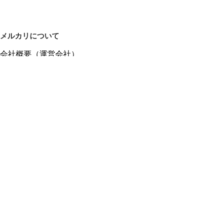
メルカリについて
会社概要（運営会社）
採用情報
プレスリリース
公式ブログ
プレスキット
メルカリUS
メルカリShops
m department（エムデパ）
ヘルプ
ヘルプセンター（ガイド・お問い合わせ）
メルカリShopsでショップを開設する
メルカリShops ショップ管理画面にログイン
メルカリShops出店者向けガイド
お問い合わせ一覧
フリーワードから商品をさがす
プライバシーと利用規約