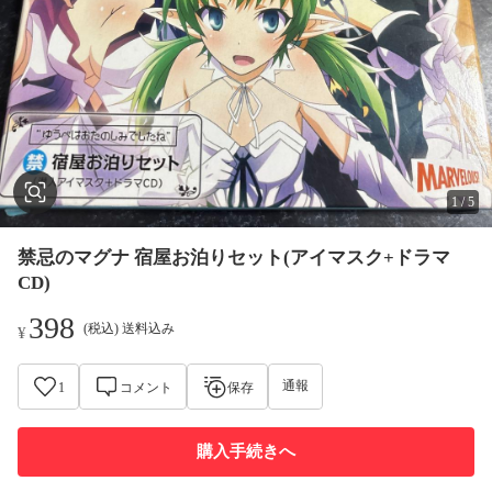
1
/
5
禁忌のマグナ 宿屋お泊りセット(アイマスク+ドラマ
CD)
398
(税込) 送料込み
¥
通報
1
コメント
保存
購入手続きへ