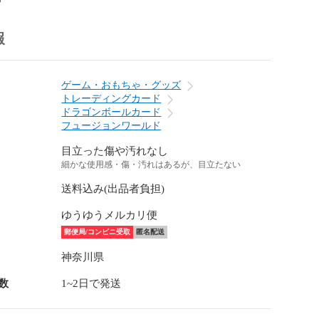
報
ゲーム・おもちゃ・グッズ
トレーディングカード
ドラゴンボールカード
フュージョンワールド
目立った傷や汚れなし
細かな使用感・傷・汚れはあるが、目立たない
送料込み(出品者負担)
ゆうゆうメルカリ便
郵便局/コンビニ受取
匿名配送
神奈川県
数
1~2日で発送