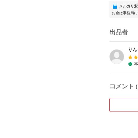
メルカリ安
お金は事務局に
出品者
りん
コメント (