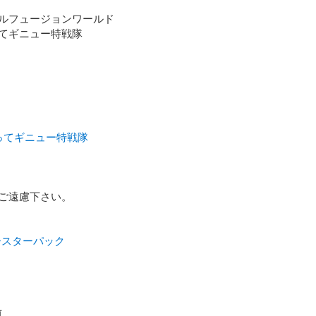
ルフュージョンワールド

てギニュー特戦隊

ってギニュー特戦隊
ご遠慮下さい。

ブースターパック
前