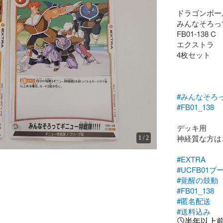
ドラゴンボー
みんなそろっ
FB01-138 C

エクストラ

4枚セット

#みんなそろ
#FB01_138
デッキ用

神経質な方は
1
/
2
#EXTRA
#UCFB01
#覚醒の鼓動
#FB01_138
#匿名配送
#送料込み
半年以上