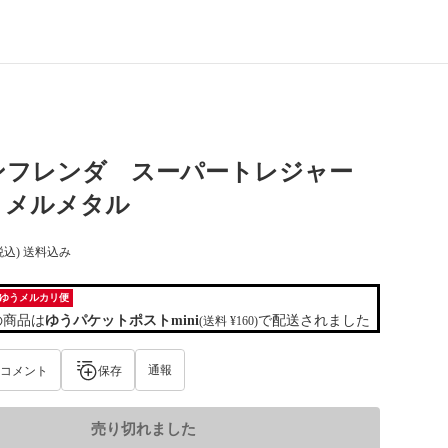
ンフレンダ スーパートレジャー
 メルメタル
税込) 送料込み
ゆうメルカリ便
の商品は
ゆうパケットポストmini
で配送されました
(送料 ¥160)
通報
コメント
保存
売り切れました