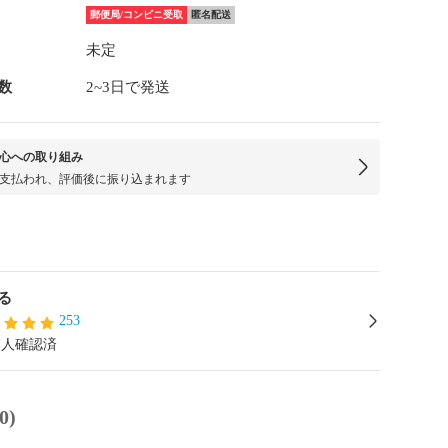
郵便局/コンビニ受取
匿名配送
未定
数
2~3日で発送
心への取り組み
支払われ、評価後に振り込まれます
る
253
本人確認済
0)