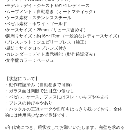
•モデル：デイトジャスト 69174 レディース

•ムーブメント：自動巻き（オートマティック）

•ケース素材：ステンレススチール

•ベゼル素材：ホワイトゴールド

•ケースサイズ：26mm（リューズ含めず）

•腕周りサイズ：約16〜17cm（一般的なレディースサイズ）

•ブレスレット：ジュビリーブレス（純正）

•風防：サイクロップレンズ付き

•カレンダー：デイト表示機能（動作確認済み）

•文字盤カラー：ベージュ

【状態について】

・動作確認済み（自動巻きで可動）

・ガラス面は肉眼では目立つ傷なし

・ベゼル、ケース、ブレスにはスレ・小キズややあり

・ブレスの伸びややあり

・バックルの王冠マークや刻印もはっきり残っており、全体
的には使用感少なめで良好です。

※年代物につき、現状渡しでお願いいたします。完璧を求める