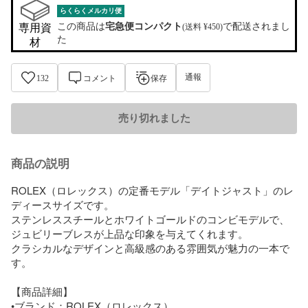
らくらくメルカリ便
この商品は
宅急便コンパクト
で配送されまし
専用資
(送料 ¥450)
た
材
通報
132
コメント
保存
売り切れました
商品の説明
ROLEX（ロレックス）の定番モデル「デイトジャスト」のレ
ディースサイズです。

ステンレススチールとホワイトゴールドのコンビモデルで、
ジュビリーブレスが上品な印象を与えてくれます。

クラシカルなデザインと高級感のある雰囲気が魅力の一本で
す。

【商品詳細】

•ブランド：ROLEX（ロレックス）
