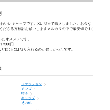
明
そかわいいキャップです。XU 渋谷で購入しました。お金な
くださる方検討お願いしますメルカリの中で最安値です( 
イルにオススメです。

7380円

ほど自分には取り入れるのが難しかったです。
前
報
ファッション
メンズ
帽子
キャップ
その他