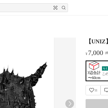
【UNIZ】
7,000
(
¥
らく
3辺合計

こ
〜60cm
11