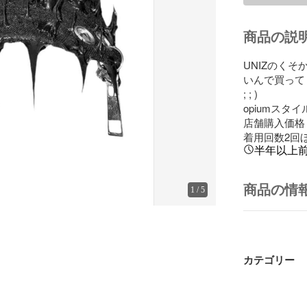
商品の説
UNIZのく
いんで買って
; ; )

opiumスタ
店舗購入価格 1
着用回数2回
半年以上
商品の情
1
/
5
カテゴリー