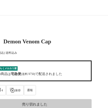
Demon Venom Cap
税込) 送料込み
らくメルカリ便
の商品は
宅急便
で配送されました
(送料 ¥750)
通報
4
保存
売り切れました