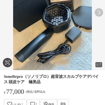
1
/
7
SonoRepro（ソノリプロ）超音波スカルプケアデバイ
ス 頭皮ケア 極美品
77,000
(税込) 送料込み
¥
通報
いいね！
2
保存