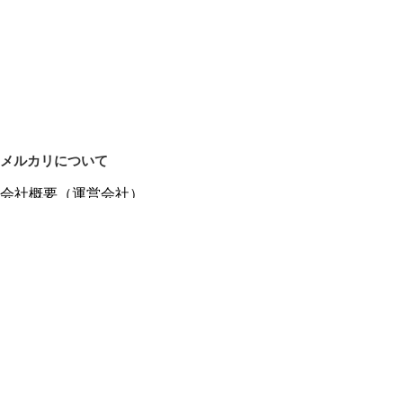
メルカリについて
会社概要（運営会社）
採用情報
プレスリリース
公式ブログ
プレスキット
メルカリUS
メルカリShops
m department（エムデパ）
ヘルプ
ヘルプセンター（ガイド・お問い合わせ）
メルカリShopsでショップを開設する