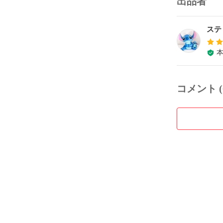
出品者
ステ
コメント (