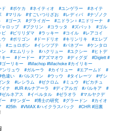
ード
#ポケカ
#ネイティオ
#ユンゲラー
#ネイテ
ボ
#マリル
#すごいつりざお
#レディバ
#ナゾノク
ト
#ゴース
#グライガー
#ニドラン♀
#ニドリーナ
#
ギャロップ
#プクリン
#コラッタ
#ズバット
#ゴル
ッピ
#ビリリダマ
#ラッキー
#コイル
#レアコイ
ュウ
#ポリゴン
#ドードリオ
#キリンリキ
#エレブ
モ
#ニョロボン
#イシツブテ
#バネブー
#ケンタロ
ーン
#エムリット
#ハクリュー
#ユクシー
#ヒトデ
リキー
#ドードー
#アズマオウ
#ディグダ
#Diglett
#
#ゴーリキー
#Machop
#Machoke
#カイリキー
デンリュウ
#ガルーラ
#カイリュー
#エアームド
#
#色違い
#パルスワン
#ウッウ
#タイレーツ
#ザシ
ゼンタ
#レシラム
#ゼクロム
#ミュウ
#ピカチュ
ダイナ
#UR
#ルナアーラ
#ディアルガ
#パルキア
#
#ゼルネアス
#イベルタル
#ゼラオラ
#マルヤクデ
ダー
#サンダー
#博士の研究
#グラードン
#カイオ
ア
#25th
#VMAX
#ハイクラスパック
#CHR
#旧裏
前
報