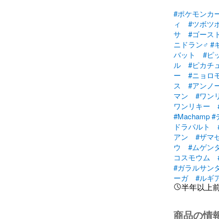
#ポケモンカ
ィ
#ツボツ
サ
#ゴース
ニドラン♂
#
バット
#ピ
ル
#ピカチ
ー
#ニョロ
ス
#アンノ
マン
#ワン
ワンリキー
#Machamp
#
ドラパルト
アン
#ザマ
ウ
#ムゲン
コスモウム
#ガラルサン
ーガ
#ルギ
半年以上
商品の情