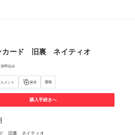
ンカード 旧裏 ネイティオ
) 送料込み
通報
コメント
保存
購入手続きへ
明
ド　旧裏　ネイティオ
