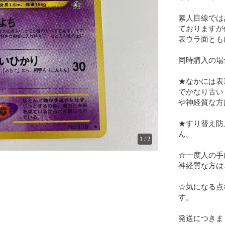
素人目線では
ておりますが
表ウラ面とも
同時購入の場合
★なかには表
でかなり古い
や神経質な方
★すり替え防
ん。

1
/
2
☆一度人の手
神経質な方は
☆気になる点
す。

発送につきま