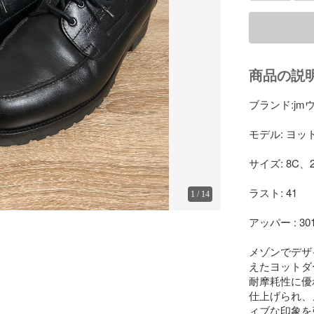
商品の説
ブランド:jmウ
モデル: ヨット
サイズ: 8C、27
ラスト: 41

1
/
14
アッパー : 3
メゾンでデザ
えたヨットダ
耐摩耗性に優
仕上げられ、
ィブな印象を