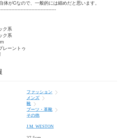
自体がCなので、一般的には細めだと思います。

------------------------------------

ック系

ック系

m

.プレーントゥ
前
報
ファッション
メンズ
靴
ブーツ・革靴
その他
J.M. WESTON
27.5cm