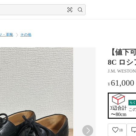
ツ・革靴
その他
【値下可
8C ロ
J.M. WESTON
61,000
¥
らく
3辺合計

こ
〜80cm
18