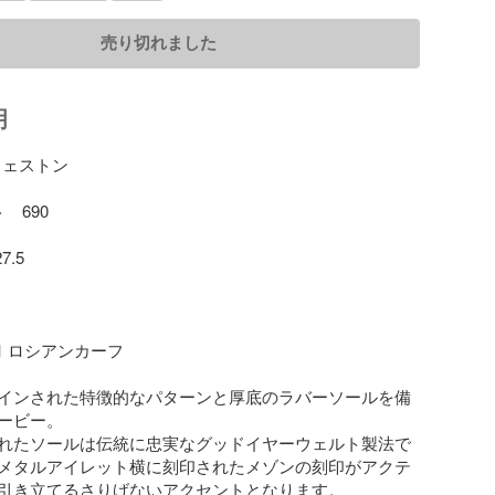
売り切れました
明
ェストン 

　690

.5

01 ロシアンカーフ

インされた特徴的なパターンと厚底のラバーソールを備
ービー。

れたソールは伝統に忠実なグッドイヤーウェルト製法で
メタルアイレット横に刻印されたメゾンの刻印がアクテ
引き立てるさりげないアクセントとなります。
