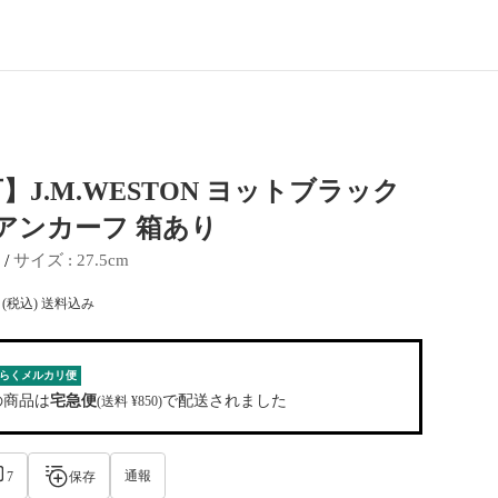
】J.M.WESTON ヨットブラック
シアンカーフ 箱あり
 / 
サイズ
 : 
27.5cm
(税込) 送料込み
らくメルカリ便
の商品は
宅急便
で配送されました
(送料 ¥850)
通報
7
保存