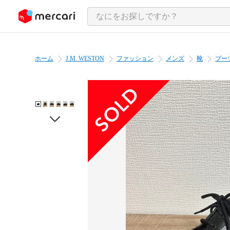
ンツにスキップ
ホーム
J.M. WESTON
ファッション
メンズ
靴
ブー