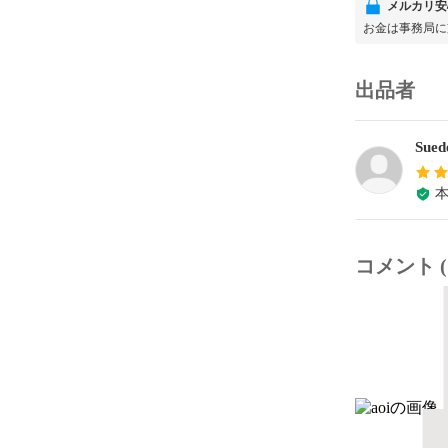
メルカリ安
お金は事務局に
出品者
Sued
コメント (