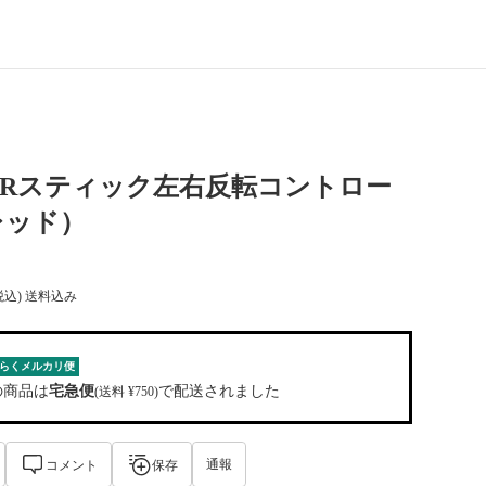
PS4 Rスティック左右反転コントロー
レッド）
税込) 送料込み
らくメルカリ便
の商品は
宅急便
で配送されました
(送料 ¥750)
通報
コメント
保存