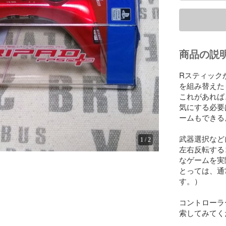
商品の説
Rスティック
を組み替えた
これがあれば
気にする必要
ームもできる
武器選択など
1
/
2
左右反転する
なゲームを実
とっては、通
す。）

コントローラー
索してみてく