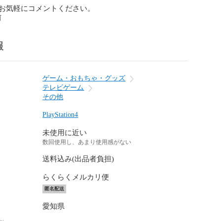
お気軽にコメントください。
前
報
ゲーム・おもちゃ・グッズ
テレビゲーム
その他
PlayStation4
未使用に近い
数回使用し、あまり使用感がない
送料込み(出品者負担)
らくらくメルカリ便
匿名配送
愛知県