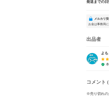
発送までの日
メルカリ安
お金は事務局に
出品者
よも
コメント (
※売り切れの