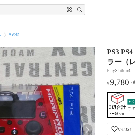
ム
その他
PS3 
ラー（
PlayStation4
9,780
(
¥
らく
3辺合計

こ
〜60cm
いいね！