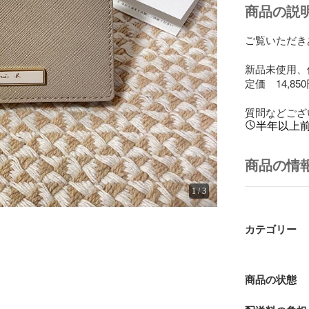
商品の説
ご覧いただき
新品未使用、
定価　14,850
質問などござ
半年以上
商品の情
1
/
3
カテゴリー
商品の状態