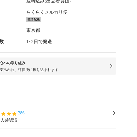
送料込み(出品者負担)
らくらくメルカリ便
匿名配送
東京都
数
1~2日で発送
心への取り組み
支払われ、評価後に振り込まれます
286
本人確認済