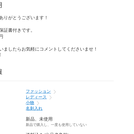
明
ありがとうございます！

保証書付きです。

円

いましたらお気軽にコメントしてくださいませ！
前
報
ファッション
レディース
小物
名刺入れ
新品、未使用
新品で購入し、一度も使用していない