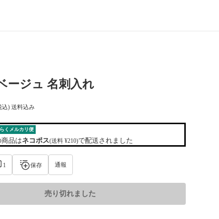
 b. ベージュ 名刺入れ
税込) 送料込み
らくメルカリ便
の商品は
ネコポス
で配送されました
(送料 ¥210)
通報
1
保存
売り切れました