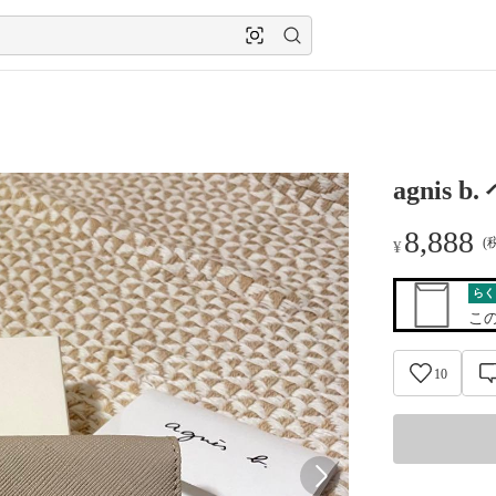
agnis
8,888
(
¥
らく
こ
10