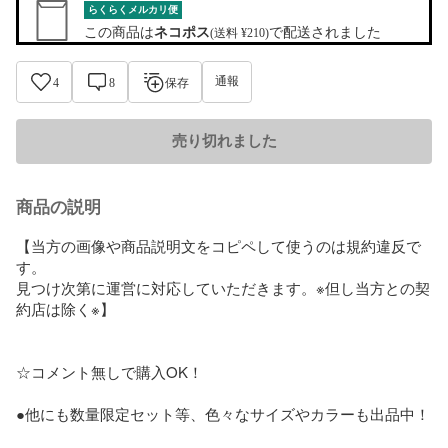
らくらくメルカリ便
この商品は
ネコポス
で配送されました
(送料 ¥210)
通報
4
8
保存
売り切れました
商品の説明
【当方の画像や商品説明文をコピペして使うのは規約違反で
す。

見つけ次第に運営に対応していただきます。※但し当方との契
約店は除く※】

☆コメント無しで購入OK！

●他にも数量限定セット等、色々なサイズやカラーも出品中！
