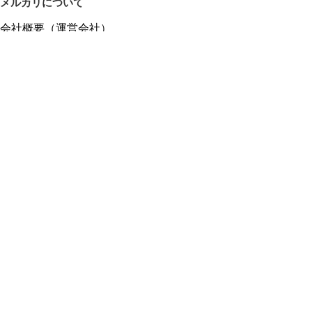
メルカリについて
会社概要（運営会社）
採用情報
プレスリリース
公式ブログ
プレスキット
メルカリUS
メルカリShops
m department（エムデパ）
ヘルプ
ヘルプセンター（ガイド・お問い合わせ）
メルカリShopsでショップを開設する
メルカリShops ショップ管理画面にログイン
メルカリShops出店者向けガイド
お問い合わせ一覧
フリーワードから商品をさがす
プライバシーと利用規約
メルカリ利用規約
メルカリShops利用規約