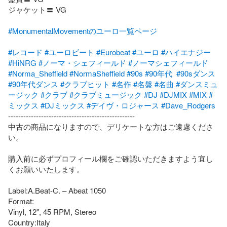
ジャケット〓 VG

#MonumentalMovementのユーロ一覧ページ
#レコード
#ユーロビート
#Eurobeat
#ユーロ
#ハイエナジー
#HiNRG
#ノーマ・シェフィールド
#ノーマシェフィールド
#Norma_Sheffield
#NormaSheffield
#90s
#90年代
#90sダンス
#90年代ダンス
#クラブヒット
#名作
#名盤
#名曲
#ダンスミュ
ージック
#クラブ
#クラブミュージック
#DJ
#DJMIX
#MIX
#
ミックス
#DJミックス
#デイヴ・ロジャース
#Dave_Rodgers
--------------------------------------------------

中古の商品になりますので、デリケートな方はご遠慮くださ
い。

購入前に必ずプロフィール欄をご確認いただきますよう宜し
くお願いいたします。

Label:A.Beat-C. – Abeat 1050

Format:

Vinyl, 12", 45 RPM, Stereo

Country:Italy
