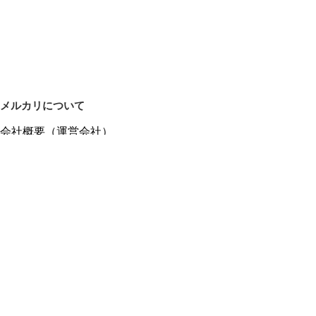
メルカリについて
会社概要（運営会社）
採用情報
プレスリリース
公式ブログ
プレスキット
メルカリUS
メルカリShops
m department（エムデパ）
ヘルプ
ヘルプセンター（ガイド・お問い合わせ）
メルカリShopsでショップを開設する
メルカリShops ショップ管理画面にログイン