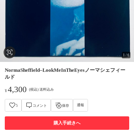
1
/
6
NormaSheffield–LookMeInTheEyesノーマシェフィー
ルド
4,300
(税込) 送料込み
¥
通報
5
コメント
保存
購入手続きへ