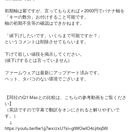
初期軸は紫ですが、言ってもらえれば＋2000円でバナナ軸を
「キーの数分」お付けすること可能です。

軸の初期不良等の確認はできかねます。

「値下げしたいです。いくらまで可能ですか？」

というコメントは削除させてもらいます。

下げて欲しい値段を掲示してください。

(値下げするとは言っていません)

ファームウェアは最新にアップデート済みです。

ペット、タバコのない環境でございます。

【同社のQ1 Maxとの比較は、こちらの参考動画をご覧くださ
い】

（英語ですので字幕で翻訳をオンにされると解りやすいで
す。）

　↓

https://youtu.be/6w1g7wxrzxU?si=gtWOwlO4cjrbq56t
