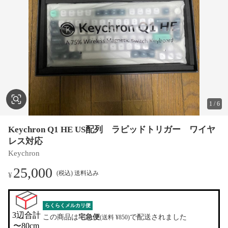
1
/
6
Keychron Q1 HE US配列 ラピッドトリガー ワイヤ
レス対応
Keychron
25,000
(税込) 送料込み
¥
らくらくメルカリ便
3辺合計

この商品は
宅急便
で配送されました
(送料 ¥850)
〜80cm