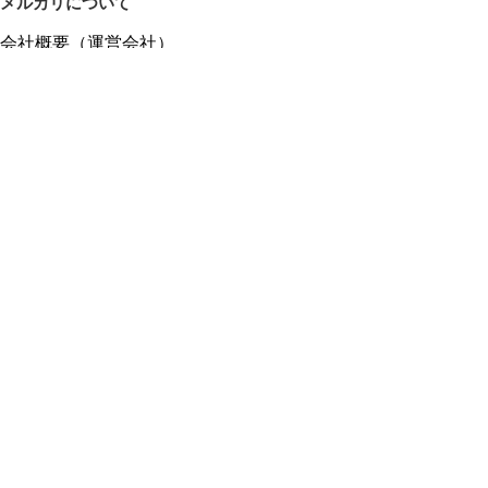
メルカリについて
会社概要（運営会社）
採用情報
プレスリリース
公式ブログ
プレスキット
メルカリUS
メルカリShops
m department（エムデパ）
ヘルプ
ヘルプセンター（ガイド・お問い合わせ）
メルカリShopsでショップを開設する
メルカリShops ショップ管理画面にログイン
メルカリShops出店者向けガイド
お問い合わせ一覧
フリーワードから商品をさがす
プライバシーと利用規約
メルカリ利用規約
メルカリShops利用規約