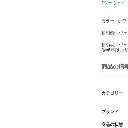
#ツーウェイ
カラー···ホワ
柄/種類···ヴ
柄/詳細···ヴ
半年以上
商品の情
カテゴリー
ブランド
商品の状態