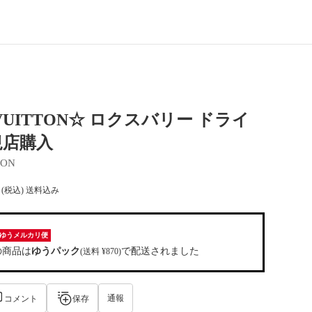
 VUITTON☆ ロクスバリー ドライ
規店購入
TON
(税込) 送料込み
ゆうメルカリ便
の商品は
ゆうパック
で配送されました
(送料 ¥870)
通報
コメント
保存