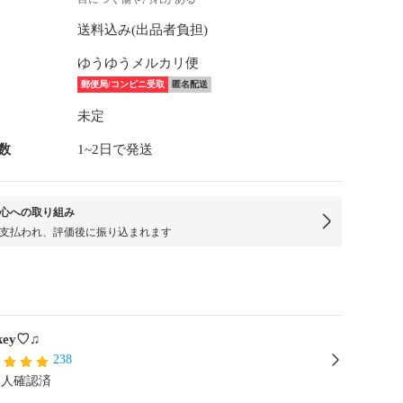
送料込み(出品者負担)
ゆうゆうメルカリ便
郵便局/コンビニ受取
匿名配送
未定
数
1~2日で発送
心への取り組み
支払われ、評価後に振り込まれます
key♡♫
238
本人確認済