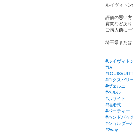
ルイヴィトン
評価の悪い方
質問などあり
ご購入前に一
埼玉県または
#ルイヴィト
#LV
#LOUISVUIT
#ロクスバリ
#ヴェルニ
#ペルル
#ホワイト
#結婚式
#パーティー
#ハンドバッ
#ショルダー
#2way