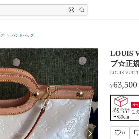
ッグ
ハンドバッグ
LOUIS
ブ☆正
LOUIS VUIT
63,500
¥
ゆう
3辺合計

こ
〜80cm
11