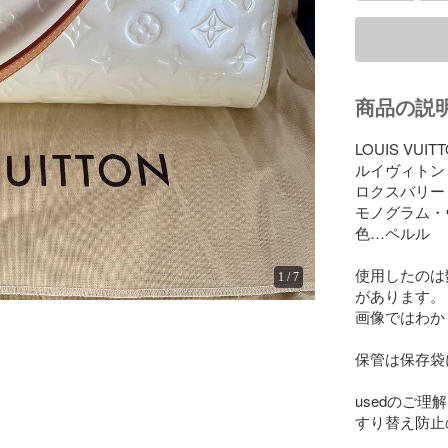
商品の説
LOUIS VUITT
ルイヴィトン

ロクスバリー
モノグラム・
色…ペルル

使用したのは
1
/
7
があります。

画像ではわか
保管は保存袋
usedのご理
すり替え防止