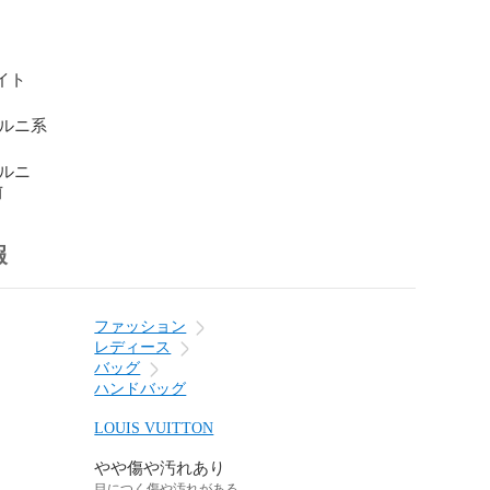
イト

ェルニ系

ェルニ
前
報
ファッション
レディース
バッグ
ハンドバッグ
LOUIS VUITTON
やや傷や汚れあり
目につく傷や汚れがある