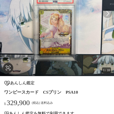
1
/
10
あんしん鑑定
ワンピースカード CSプリン PSA10
329,900
(税込) 送料込み
¥
あんしん鑑定
を
無料
で利用できます