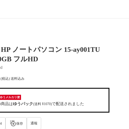
P ノートパソコン 15-ay001TU
00GB フルHD
rd
(税込) 送料込み
ゆうメルカリ便
の商品は
ゆうパック
で配送されました
(送料 ¥1070)
通報
4
保存