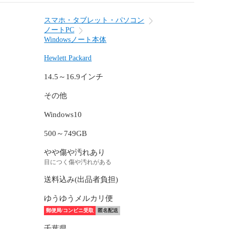
スマホ・タブレット・パソコン
ノートPC
Windowsノート本体
Hewlett Packard
14.5～16.9インチ
その他
Windows10
500～749GB
やや傷や汚れあり
目につく傷や汚れがある
送料込み(出品者負担)
ゆうゆうメルカリ便
郵便局/コンビニ受取
匿名配送
千葉県