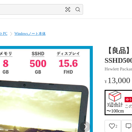
トPC
Windowsノート本体
【良品】H
SSHD5
Hewlett Packa
13,000
¥
ゆう
3辺合計

こ
〜100cm
2