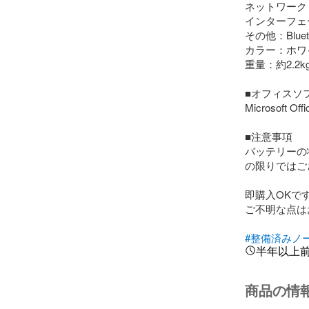
ネットワーク：有
インターフェース：U
その他：Blueto
カラー：ホワイ
重量：約2.2kg
■オフィスソフ
Microsoft Offi
■注意事項

バッテリーの
の限りではご
即購入OKで
ご不明な点は
#整備済みノ
半年以上
商品の情