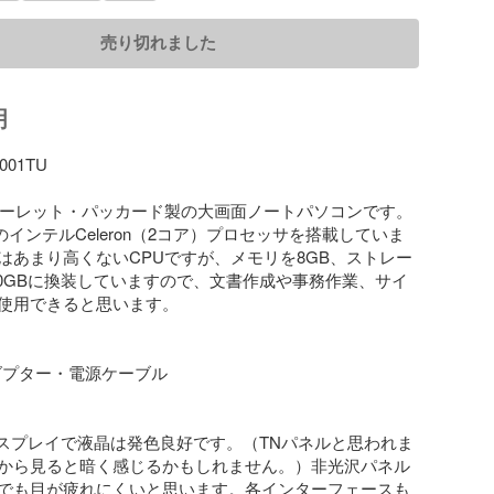
売り切れました
明
001TU

ヒューレット・パッカード製の大画面ノートパソコンです。
l世代のインテルCeleron（2コア）プロセッサを搭載していま
はあまり高くないCPUですが、メモリを8GB、ストレー
500GBに換装していますので、文書作成や事務作業、サイ
使用できると思います。

ダプター・電源ケーブル

ディスプレイで液晶は発色良好です。（TNパネルと思われま
から見ると暗く感じるかもしれません。）非光沢パネル
でも目が疲れにくいと思います。各インターフェースも