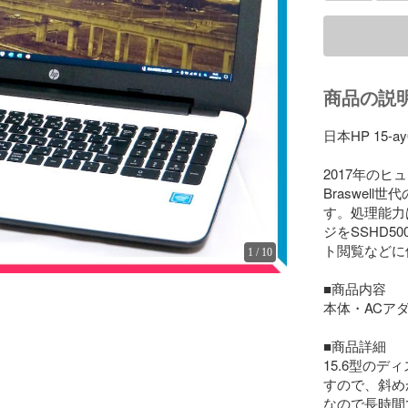
商品の説
日本HP 15-ay
2017年の
Braswel
す。処理能力
ジをSSHD
ト閲覧などに
1
/
10
■商品内容

本体・ACア
■商品詳細

15.6型の
すので、斜め
なので長時間