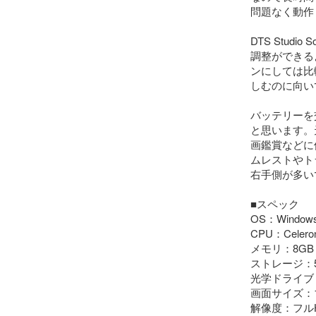
問題なく動作
DTS Stu
調整ができる
ンにしては比
しむのに向い
バッテリーを
と思います。
画鑑賞などに
ムレストやト
右手側が多い
■スペック

OS：Windows 
CPU：Celeron 
メモリ：8GB 
ストレージ：50
光学ドライブ
画面サイズ：15
解像度：フルHD