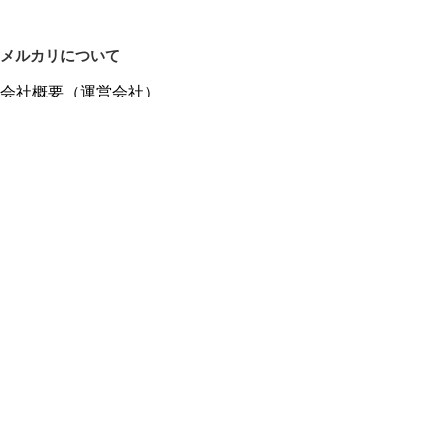
メルカリについて
会社概要（運営会社）
採用情報
プレスリリース
公式ブログ
プレスキット
メルカリUS
メルカリShops
m department（エムデパ）
ヘルプ
ヘルプセンター（ガイド・お問い合わせ）
メルカリShopsでショップを開設する
メルカリShops ショップ管理画面にログイン
メルカリShops出店者向けガイド
お問い合わせ一覧
フリーワードから商品をさがす
プライバシーと利用規約