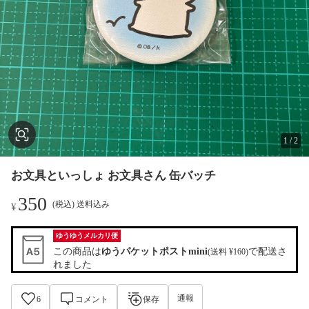
1
/
2
お文具といっしょ お文具さん 缶バッチ
350
(税込) 送料込み
¥
ゆうゆうメルカリ便
この商品は
ゆうパケットポストmini
で配送さ
(送料 ¥160)
れました
通報
6
コメント
保存