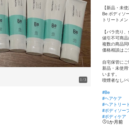
【新品・未使
Be ボディソー
トリートメント
【バラ売り、
値引不可商品
複数の商品同
価格相談はご
自宅保管にご
新品・未使用
います。

喫煙者なし/ペ
1
/
3
#Be
#ヘアケア
#ヘアトリー
#ボディソー
#ボディケア
1か月前