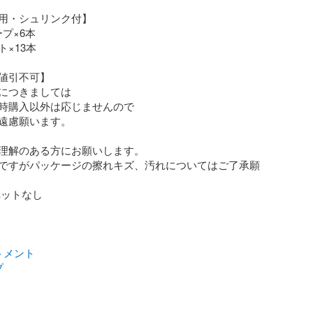
用・シュリンク付】

プ×6本

×13本

値引不可】

につきましては

時購入以外は応じませんので

遠慮願います。

理解のある方にお願いします。

ですがパッケージの擦れキズ、汚れについてはご了承願
ットなし

トメント
プ