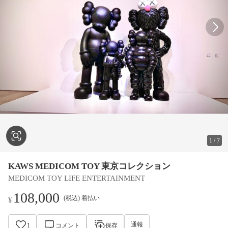
1
/
7
KAWS MEDICOM TOY 東京コレクション
MEDICOM TOY LIFE ENTERTAINMENT
108,000
(税込) 着払い
¥
通報
1
コメント
保存