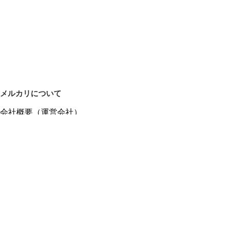
メルカリについて
会社概要（運営会社）
採用情報
プレスリリース
公式ブログ
プレスキット
メルカリUS
メルカリShops
m department（エムデパ）
ヘルプ
ヘルプセンター（ガイド・お問い合わせ）
メルカリShopsでショップを開設する