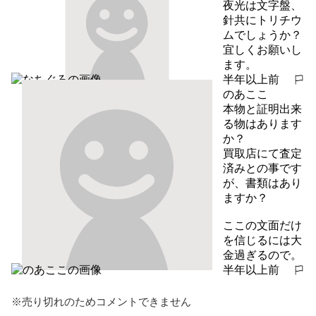
夜光は文字盤、
針共にトリチウ
ムでしょうか？
宜しくお願いし
ます。
半年以上前
報告する
のあここ
本物と証明出来
る物はあります
か？

買取店にて査定
済みとの事です
が、書類はあり
ますか？

ここの文面だけ
を信じるには大
金過ぎるので。
半年以上前
報告する
※売り切れのためコメントできません