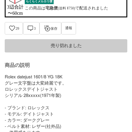
らくらくメルカリ便
3辺合計

この商品は
宅急便
で配送されました
(送料 ¥750)
〜60cm
通報
29
3
保存
売り切れました
商品の説明
Rolex datejust 1601/8 YG 18K

グレー文字盤は大変綺麗です。

ロレックスデイトジャスト

シリアル 28xxxxx(1971年製)

- ブランド: ロレックス

- モデル: デイトジャスト

- カラー: ダークグレー

- ベルト素材: レザー(社外品)
