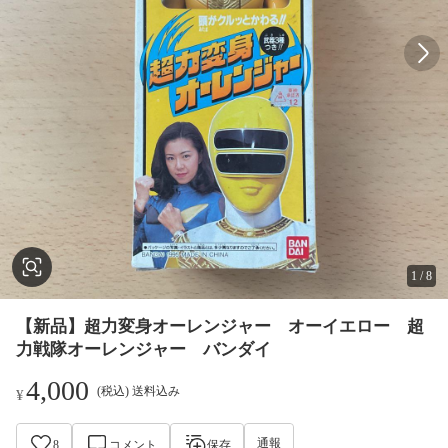
1
/
8
【新品】超力変身オーレンジャー オーイエロー 超
力戦隊オーレンジャー バンダイ
4,000
(税込) 送料込み
¥
通報
8
コメント
保存