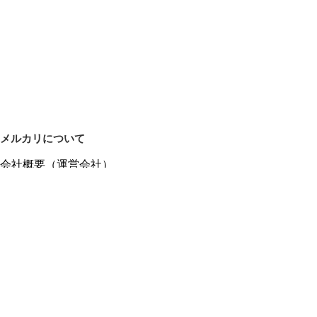
メルカリについて
会社概要（運営会社）
採用情報
プレスリリース
公式ブログ
プレスキット
メルカリUS
メルカリShops
m department（エムデパ）
ヘルプ
ヘルプセンター（ガイド・お問い合わせ）