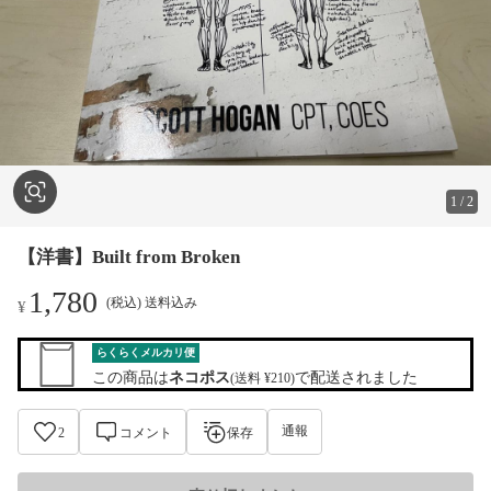
1
/
2
【洋書】Built from Broken
1,780
(税込) 送料込み
¥
らくらくメルカリ便
この商品は
ネコポス
で配送されました
(送料 ¥210)
通報
2
コメント
保存