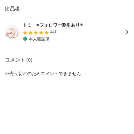
出品者
トミ ⭐️フォロワー割引あり⭐️
441
本人確認済
コメント (0)
※売り切れのためコメントできません