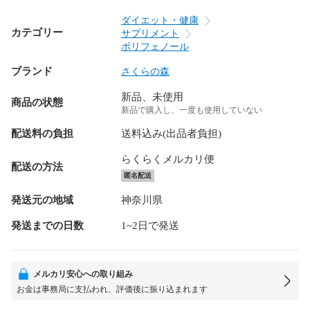
ダイエット・健康
カテゴリー
サプリメント
ポリフェノール
ブランド
さくらの森
新品、未使用
商品の状態
新品で購入し、一度も使用していない
配送料の負担
送料込み(出品者負担)
らくらくメルカリ便
配送の方法
匿名配送
発送元の地域
神奈川県
発送までの日数
1~2日で発送
メルカリ安心への取り組み
お金は事務局に支払われ、評価後に振り込まれます