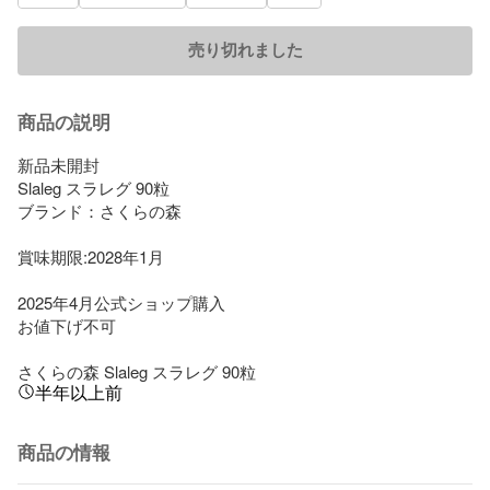
売り切れました
商品の説明
新品未開封

Slaleg スラレグ 90粒

ブランド：さくらの森

賞味期限:2028年1月

2025年4月公式ショップ購入

お値下げ不可

さくらの森 Slaleg スラレグ 90粒
半年以上前
商品の情報