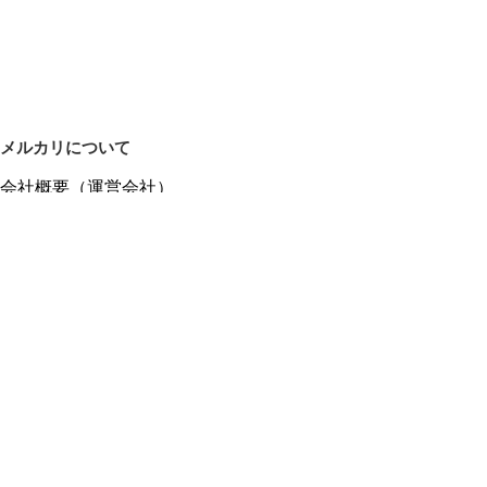
メルカリについて
会社概要（運営会社）
採用情報
プレスリリース
公式ブログ
プレスキット
メルカリUS
メルカリShops
m department（エムデパ）
ヘルプ
ヘルプセンター（ガイド・お問い合わせ）
メルカリShopsでショップを開設する
メルカリShops ショップ管理画面にログイン
メルカリShops出店者向けガイド