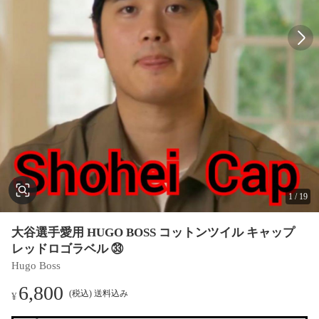
1
/
19
大谷選手愛用 HUGO BOSS コットンツイル キャップ
レッドロゴラベル ㉝
Hugo Boss
6,800
(税込) 送料込み
¥