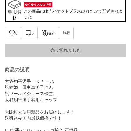
ゆうゆうメルカリ便
この商品は
ゆうパケットプラス
で配送されま
専用資
(送料 ¥455)
した
材
通報
8
3
保存
売り切れました
商品の説明
大谷翔平選手 ドジャース 

祝結婚　田中真美子さん

祝ワールドシリーズ優勝

大谷翔平選手着用キャップ

未開封未使用新品をお届けします！

送料込み国内最低価格です！

EU大手アパレルショップ輸入 正規品
