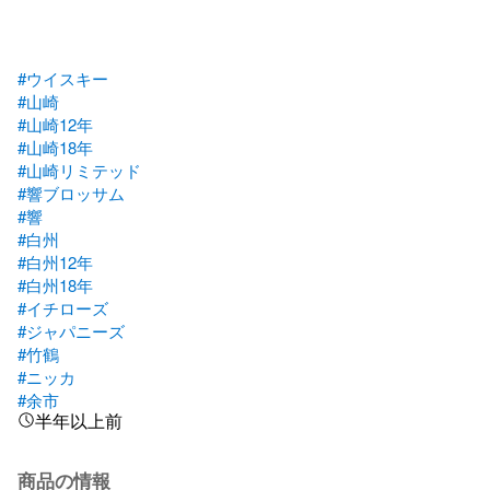
#ウイスキー
#山崎
#山崎12年
#山崎18年
#山崎リミテッド
#響ブロッサム
#響
#白州
#白州12年
#白州18年
#イチローズ
#ジャパニーズ
#竹鶴
#ニッカ
#余市
半年以上前
商品の情報