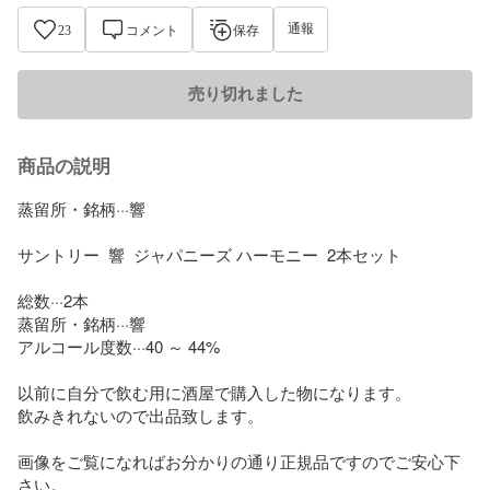
通報
23
コメント
保存
売り切れました
商品の説明
蒸留所・銘柄···響

サントリー  響  ジャパニーズ ハーモニー  2本セット

総数···2本

蒸留所・銘柄···響

アルコール度数···40 ～ 44%

以前に自分で飲む用に酒屋で購入した物になります。

飲みきれないので出品致します。

画像をご覧になればお分かりの通り正規品ですのでご安心下
さい。
