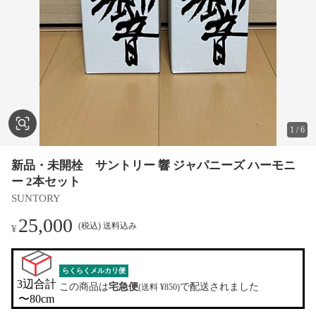
1
/
6
新品・未開栓 サントリー 響 ジャパニーズ ハーモニ
ー 2本セット
SUNTORY
25,000
(税込) 送料込み
¥
らくらくメルカリ便
3辺合計

この商品は
宅急便
で配送されました
(送料 ¥850)
〜80cm