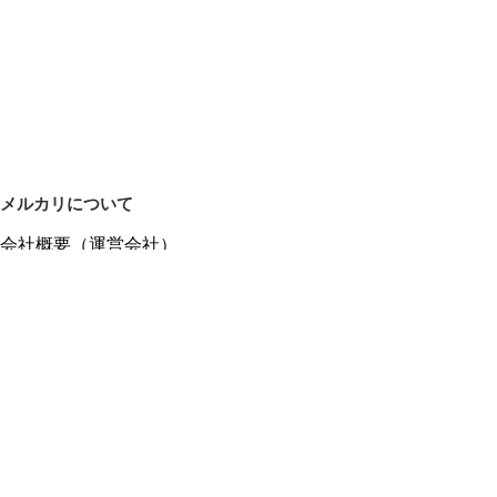
メルカリについて
会社概要（運営会社）
採用情報
プレスリリース
公式ブログ
プレスキット
メルカリUS
メルカリShops
m department（エムデパ）
ヘルプ
ヘルプセンター（ガイド・お問い合わせ）
メルカリShopsでショップを開設する