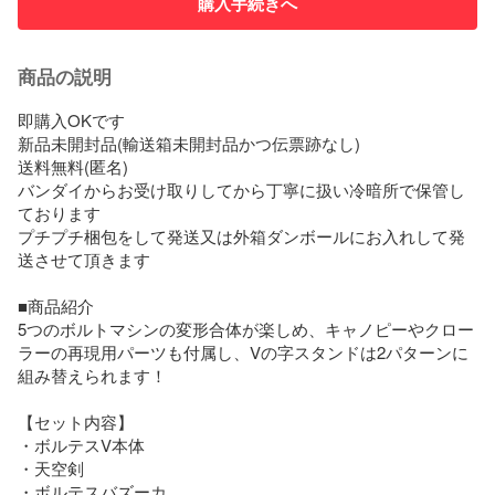
購入手続きへ
商品の説明
即購入OKです

新品未開封品(輸送箱未開封品かつ伝票跡なし)

送料無料(匿名)

バンダイからお受け取りしてから丁寧に扱い冷暗所で保管し
ております

プチプチ梱包をして発送又は外箱ダンボールにお入れして発
送させて頂きます

■商品紹介

5つのボルトマシンの変形合体が楽しめ、キャノピーやクロー
ラーの再現用パーツも付属し、Vの字スタンドは2パターンに
組み替えられます！

【セット内容】

・ボルテスV本体

・天空剣

・ボルテスバズーカ
