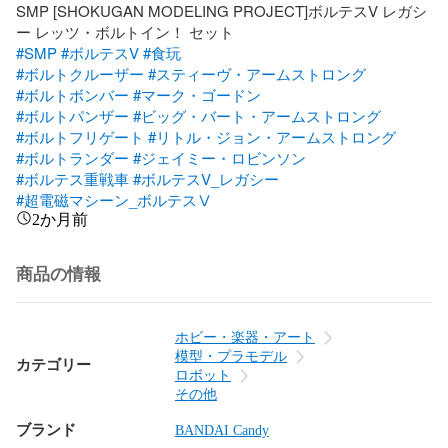
SMP [SHOKUGAN MODELING PROJECT]ボルテスV レガシ
#SMP
#ボルテスV
#食玩
#ボルトクルーザー
#スティーヴ・アームストロング
#ボルトボンバー
#マーク・ゴードン
#ボルトパンザー
#ビッグ・バート・アームストロング
#ボルトフリゲート
#リトル・ジョン・アームストロング
#ボルトランダー
#ジェイミー・ロビンソン
#ボルテス重戦車
#ボルテスV_レガシー
#超電磁マシーン_ボルテスⅤ
2か月前
商品の情報
ホビー・楽器・アート
模型・プラモデル
カテゴリー
ロボット
その他
ブランド
BANDAI Candy