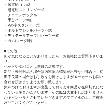
・超電磁ゴマ×2

・超電磁ストリング一式

・チェーンナックル

・手首パーツ3種

・Vの字スタンド一式

・ボルトマシン用パーツ一式

・ディテールアップ用パーツ一式

・ガム(ソーダ味)

■その他

何か気になることがありましたら、お気軽にご質問下さいま
せ。

ペットやタバコとは無縁の環境です。

新品・未開封品の場合は内容物の確認が出来ない都合上、初
期不良等の場合はお手数をお掛けしますがメーカーへお問い
合わせ頂きますようお願い致します。

気をつけておりますが出品しております商品が在庫切れにな
っている場合がございます、その際は大変申し訳ありません
がキャンセルとさせていただきますのでご了承の上、ご確認
及びご注文くださいませ。
