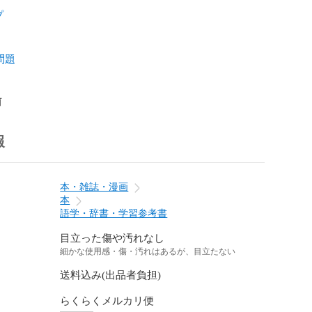
プ
問題
前
報
本・雑誌・漫画
本
語学・辞書・学習参考書
目立った傷や汚れなし
細かな使用感・傷・汚れはあるが、目立たない
送料込み(出品者負担)
らくらくメルカリ便