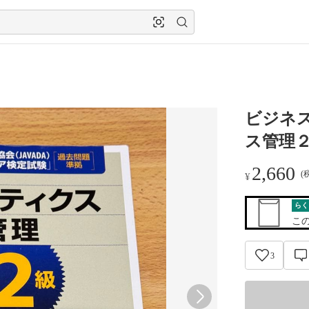
ビジネ
ス管理
2,660
(
¥
らく
こ
3