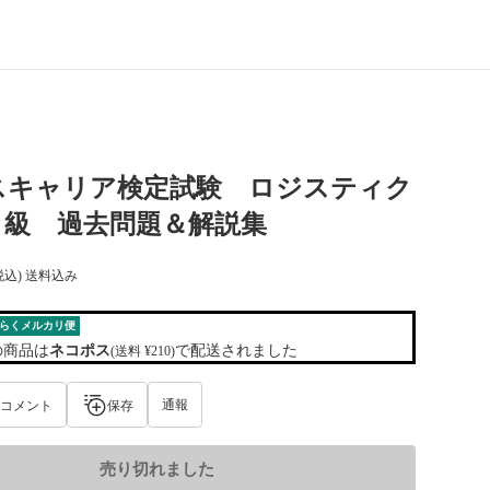
スキャリア検定試験 ロジスティク
２級 過去問題＆解説集
税込) 送料込み
らくメルカリ便
の商品は
ネコポス
で配送されました
(送料 ¥210)
通報
コメント
保存
売り切れました