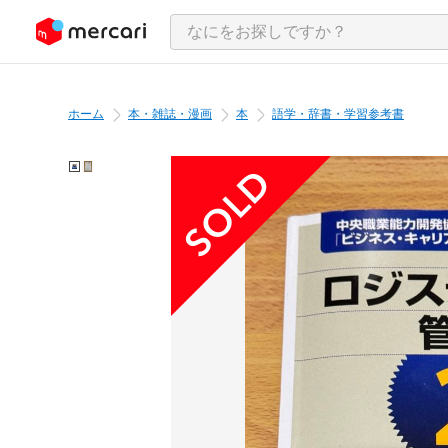
ンツにスキップ
ホーム
本・雑誌・漫画
本
語学・辞書・学習参考書