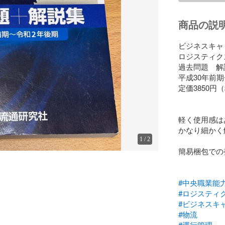
商品の説
ビジネスキャ
ロジスティク
過去問題　解説
平成30年前期
定価3850円（
軽く使用感は
かなり細かく
1
/
2
簡易梱包での
#中央職業能
#ロジスティ
#ビジネスキ
#物流
#運行管理