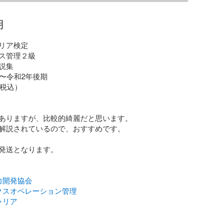
明
リア検定

ス管理２級

集

〜令和2年後期

税込）

ありますが、比較的綺麗だと思います。

解説されているので、おすすめです。

発送となります。

力開発協会
クスオペレーション管理
ャリア