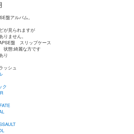
明
APSE盤アルバム。

どが見られますが

ありません。

APSE盤　スリップケース

　状態:綺麗な方です

り

ル
ック
ER
FATE
AL
SSAULT
OL