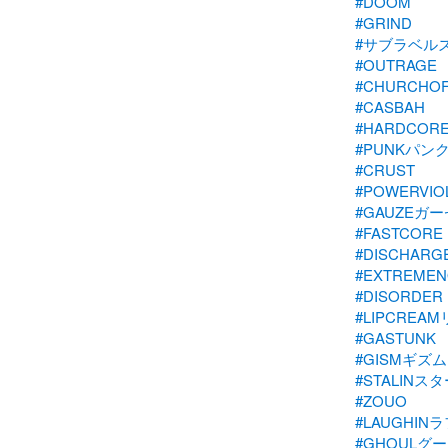
#DOOM
#GRIND
#サブラベル
#OUTRAGE
#CHURCHOF
#CASBAH
#HARDCO
#PUNKパン
#CRUST
#POWERVIO
#GAUZEガー
#FASTCORE
#DISCHARG
#EXTREMEN
#DISORDER
#LIPCREA
#GASTUNK
#GISMギズム
#STALINス
#ZOUO
#LAUGHIN
#GHOULグ