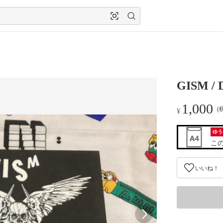
GISM /
1,000
(
¥
ゆう
こ
いいね！