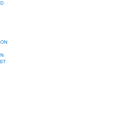
AD
ION
EN
ST