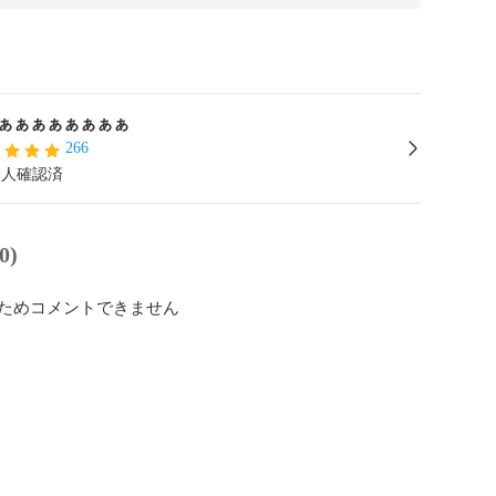
ぁぁぁぁぁぁぁぁ
266
本人確認済
0)
ためコメントできません