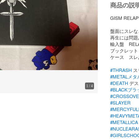
商品の説
GISM REL
盤面にスレな
再生には問題
輸入盤　REL
ブックレット
ケース　スレあ
#THRASH
#METALメタ
#DEATH
1
/
4
#BLACKブラ
#CROSSOV
#SLAYER
#MERCYFUL
#HEAVYMET
#METALLICA
#NUCLEARA
#GIRLSCHO