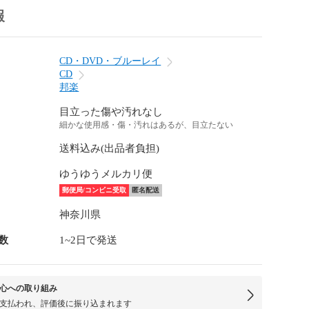
報
CD・DVD・ブルーレイ
CD
邦楽
目立った傷や汚れなし
細かな使用感・傷・汚れはあるが、目立たない
送料込み(出品者負担)
ゆうゆうメルカリ便
郵便局/コンビニ受取
匿名配送
神奈川県
数
1~2日で発送
心への取り組み
支払われ、評価後に振り込まれます