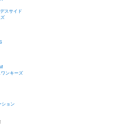
DEデスサイド
ムズ
S
M
Sスワンキーズ
ーション
前