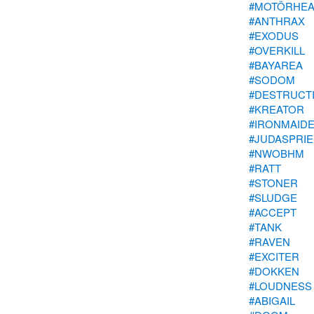
#MOTÖRHE
#ANTHRAX
#EXODUS
#OVERKILL
#BAYAREA
#SODOM
#DESTRUCT
#KREATOR
#IRONMAID
#JUDASPRIE
#NWOBHM
#RATT
#STONER
#SLUDGE
#ACCEPT
#TANK
#RAVEN
#EXCITER
#DOKKEN
#LOUDNESS
#ABIGAIL