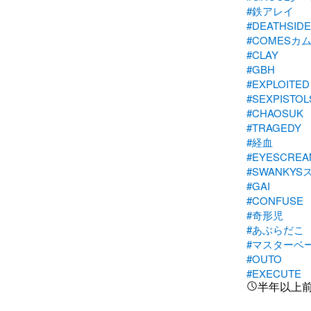
#鉄アレイ
#DEATHSI
#COMESカ
#CLAY
#GBH
#EXPLOITED
#SEXPISTOL
#CHAOSUK
#TRAGEDY
#経血
#EYESCREA
#SWANKY
#GAI
#CONFUSE
#奇形児
#あぶらだこ
#マスターベ
#OUTO
#EXECUTE
半年以上