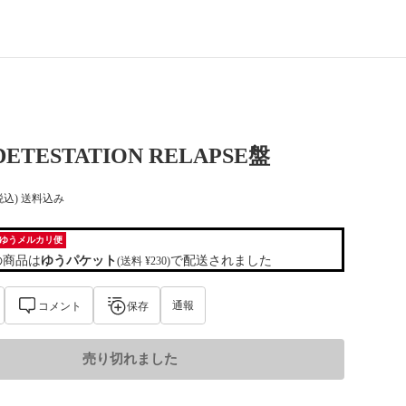
 DETESTATION RELAPSE盤
税込) 送料込み
ゆうメルカリ便
の商品は
ゆうパケット
で配送されました
(送料 ¥230)
通報
コメント
保存
売り切れました