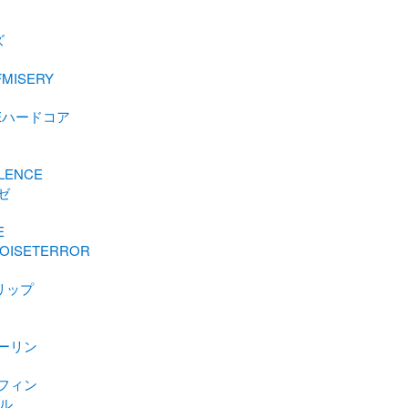
ズ
MISERY
REハードコア
ク
LENCE
ゼ
E
OISETERROR
Mリップ
ターリン
ラフィン
ール