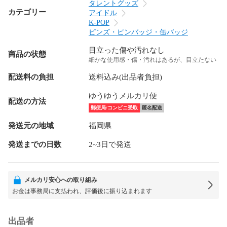
タレントグッズ
カテゴリー
アイドル
K-POP
ピンズ・ピンバッジ・缶バッジ
目立った傷や汚れなし
商品の状態
細かな使用感・傷・汚れはあるが、目立たない
配送料の負担
送料込み(出品者負担)
ゆうゆうメルカリ便
配送の方法
郵便局/コンビニ受取
匿名配送
発送元の地域
福岡県
発送までの日数
2~3日で発送
メルカリ安心への取り組み
お金は事務局に支払われ、評価後に振り込まれます
出品者