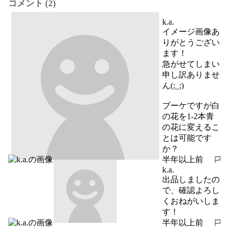
コメント (2)
k.a.
イメージ画像あ
りがとうござい
ます！

急がせてしまい
申し訳ありませ
ん(;_;)

ブーケですが白
の花を1-2本青
の花に変えるこ
とは可能です
か？
半年以上前
報告する
k.a.
出品しましたの
で、確認よろし
くおねがいしま
す！
半年以上前
報告する