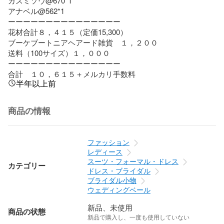
カスミソウ@670*1

アナベル@562*1

ーーーーーーーーーーーーーーー

花材合計８，４１５（定価15,300）

ブーケブートニアヘアード雑貨　１，２００

送料（100サイズ）１，０００

ーーーーーーーーーーーーーーー

合計　１０，６１５＋メルカリ手数料
半年以上前
商品の情報
ファッション
レディース
スーツ・フォーマル・ドレス
カテゴリー
ドレス・ブライダル
ブライダル小物
ウェディングベール
新品、未使用
商品の状態
新品で購入し、一度も使用していない