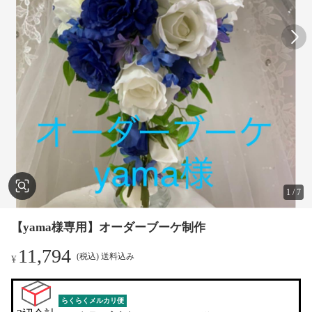
1
/
7
【yama様専用】オーダーブーケ制作
11,794
(税込) 送料込み
¥
らくらくメルカリ便