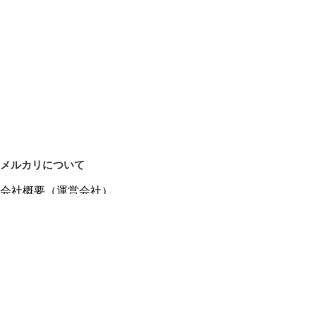
メルカリについて
会社概要（運営会社）
採用情報
プレスリリース
公式ブログ
プレスキット
メルカリUS
メルカリShops
m department（エムデパ）
ヘルプ