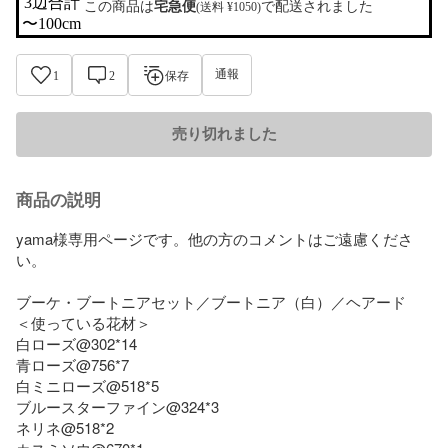
3辺合計

この商品は
宅急便
で配送されました
(送料 ¥1050)
〜100cm
通報
1
2
保存
売り切れました
商品の説明
yama様専用ページです。他の方のコメントはご遠慮くださ
い。

ブーケ・ブートニアセット／ブートニア（白）／ヘアード

＜使っている花材＞

白ローズ@302*14

青ローズ@756*7

白ミニローズ@518*5

ブルースターファイン@324*3

ネリネ@518*2
