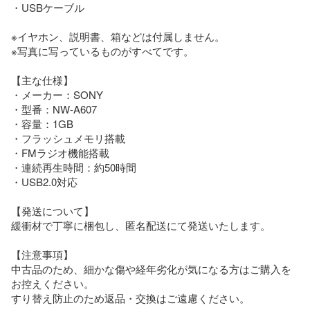
・USBケーブル

※イヤホン、説明書、箱などは付属しません。

※写真に写っているものがすべてです。

【主な仕様】

・メーカー：SONY

・型番：NW-A607

・容量：1GB

・フラッシュメモリ搭載

・FMラジオ機能搭載

・連続再生時間：約50時間

・USB2.0対応

【発送について】

緩衝材で丁寧に梱包し、匿名配送にて発送いたします。

【注意事項】

中古品のため、細かな傷や経年劣化が気になる方はご購入を
お控えください。

すり替え防止のため返品・交換はご遠慮ください。
