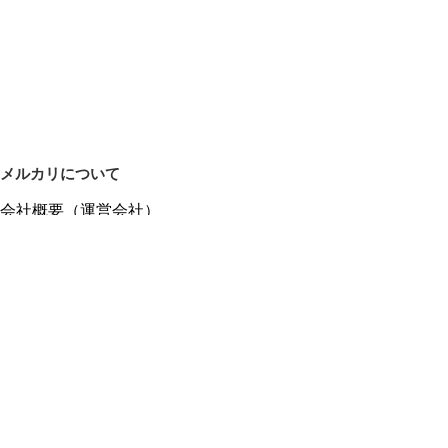
メルカリについて
会社概要（運営会社）
採用情報
プレスリリース
公式ブログ
プレスキット
メルカリUS
メルカリShops
m department（エムデパ）
ヘルプ
ヘルプセンター（ガイド・お問い合わせ）
メルカリShopsでショップを開設する