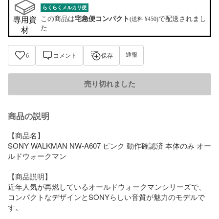
らくらくメルカリ便
この商品は
宅急便コンパクト
で配送されまし
専用資
(送料 ¥450)
た
材
通報
6
コメント
保存
売り切れました
商品の説明
【商品名】

SONY WALKMAN NW-A607 ピンク 動作確認済 本体のみ オー
ルドウォークマン

【商品説明】

近年人気が再燃しているオールドウォークマンシリーズで、
コンパクトなデザインとSONYらしい音質が魅力のモデルで
す。
