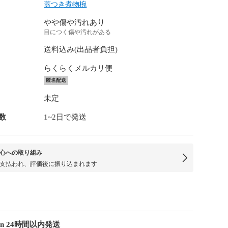
蓋つき煮物椀
やや傷や汚れあり
目につく傷や汚れがある
送料込み(出品者負担)
らくらくメルカリ便
匿名配送
未定
数
1~2日で発送
心への取り組み
支払われ、評価後に振り込まれます
en 24時間以内発送