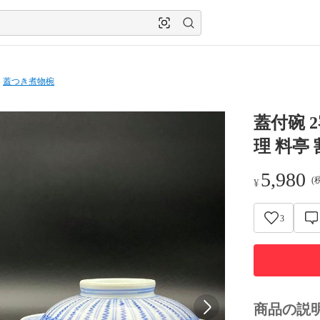
蓋つき煮物椀
蓋付碗 
理 料亭
5,980
(
¥
3
商品の説