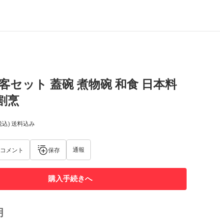
2客セット 蓋碗 煮物碗 和食 日本料
 割烹
税込) 送料込み
通報
コメント
保存
購入手続きへ
明