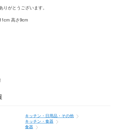
ありがとうございます。

cm 高さ9cm

前
報
キッチン・日用品・その他
キッチン・食器
食器