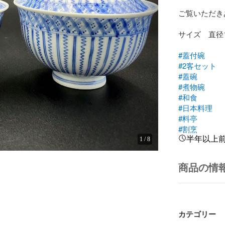
ご覧いただき
サイズ　直径11
#蓋付碗
#2客セット
#蓋碗
#煮物碗
#和食
#日本料理
#料亭
#割烹
半年以上
1
/
8
商品の情
カテゴリー