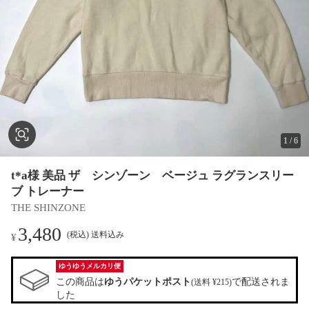
1
/
6
t*a様 美品 ザ シンゾーン ベージュ ラグランスリー
ブ トレーナー
THE SHINZONE
3,480
(税込) 送料込み
¥
ゆうゆうメルカリ便
この商品は
ゆうパケットポスト
で配送されま
(送料 ¥215)
した