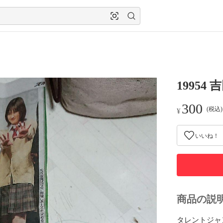
1995
300
(税込
¥
いいね！
商品の説
タレントジャン