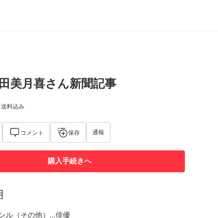
4 吉田美月喜さん新聞記事
) 送料込み
通報
コメント
保存
購入手続きへ
明
ル（その他）...俳優
