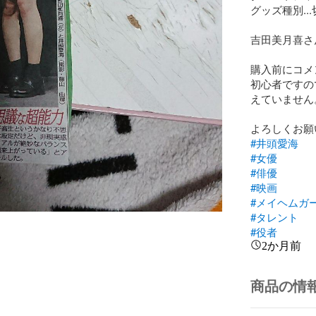
グッズ種別...
吉田美月喜さ
購入前にコメ
初心者ですの
えていません。
#井頭愛海
#女優
#俳優
#映画
#メイヘムガ
#タレント
#役者
2か月前
商品の情