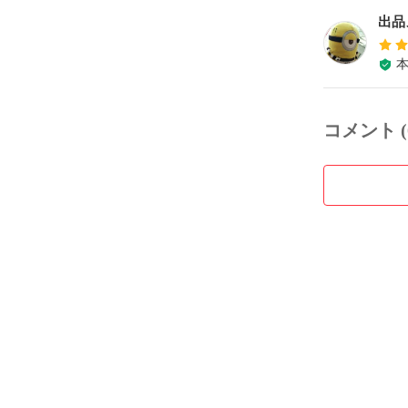
出品
コメント (